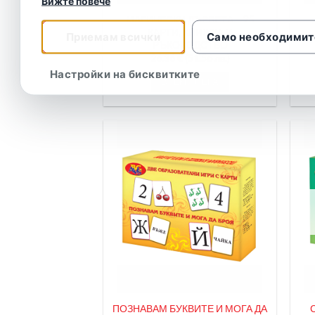
Вижте повече
МАГИЧЕСКИ ДЪРВЕТА – 25
КАРТИ, КНИЖКА И
Приемам всички
Само необходимит
РЪКОВОДСТВО
26.36
€
(51.56 лв.)
Настройки на бисквитките
ВЗЕМИ СЕГА
ПОЗНАВАМ БУКВИТЕ И МОГА ДА