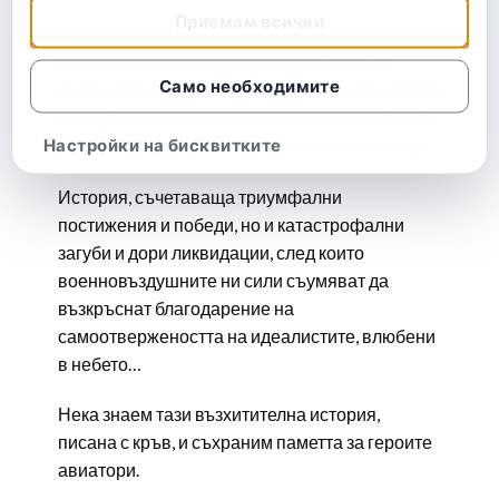
Приемам всички
Това е 130 години история на небесна
романтика и технически прогрес, но и на
Само необходимите
тъжен драматизъм и фатални трагедии, когато
върху благородния идеализъм на авиаторите
Настройки на бисквитките
се стоварват користни действия на политици.
История, съчетаваща триумфални
постижения и победи, но и катастрофални
загуби и дори ликвидации, след които
военновъздушните ни сили съумяват да
възкръснат благодарение на
самоотвержеността на идеалистите, влюбени
в небето…
Нека знаем тази възхитителна история,
писана с кръв, и съхраним паметта за героите
авиатори.