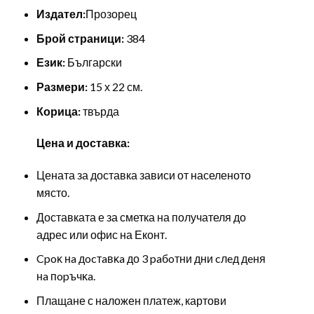
Издател:
Прозорец
Брой страници:
384
Език:
Български
Размери:
15 х 22 см.
Корица:
твърда
Цена и доставка:
Цената за доставка зависи от населеното
място.
Доставката е за сметка на получателя до
адрес или офис на Еконт.
Cpoĸ нa дocтaвĸa до 3 paбoтни дни cлeд дeня
нa пopъчĸa.
Плащане с наложен платеж, картови