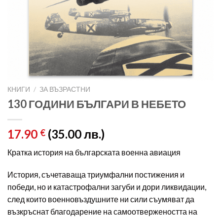
КНИГИ
/
ЗА ВЪЗРАСТНИ
130 ГОДИНИ БЪЛГАРИ В НЕБЕТО
17.90
(35.00 лв.)
€
Кратка история на българската военна авиация
История, съчетаваща триумфални постижения и
победи, но и катастрофални загуби и дори ликвидации,
след които военновъздушните ни сили съумяват да
възкръснат благодарение на самоотвержеността на