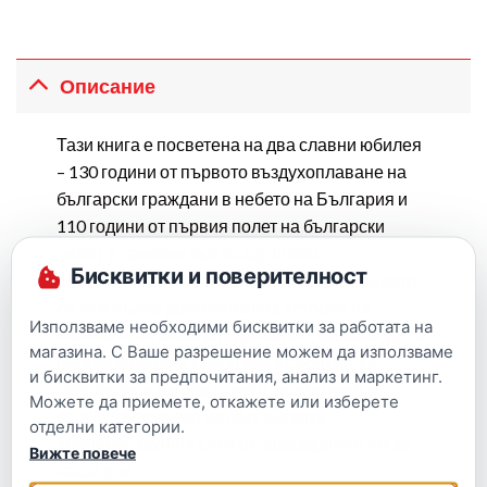
Описание
Тази книга е посветена на два славни юбилея
– 130 години от първото въздухоплаване на
български граждани в небето на България и
110 години от първия полет на български
пилот и самолет във въздушното
Бисквитки и поверителност
пространство на страната. По съдържанието
си тя е пълна документална история на
Използваме необходими бисквитки за работата на
военната ни авиация. Детайлно, с имена, дати,
магазина. С Ваше разрешение можем да използваме
организационни структури и събития, са
и бисквитки за предпочитания, анализ и маркетинг.
проследени изграждането, развитието и
Можете да приемете, откажете или изберете
функционирането на българските
отделни категории.
военновъздушни сили от зараждането им до
Вижте повече
наши дни.