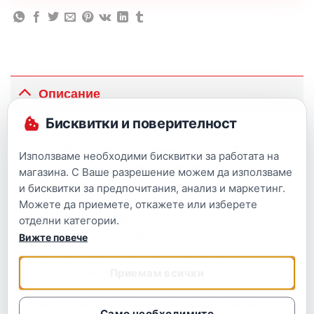
Описание
Бисквитки и поверителност
От хан Аспарух до цар Симеон II – в тази книга
са събрани 50 от най-бележитите български
Използваме необходими бисквитки за работата на
владетели, пълководци, политици и
магазина. С Ваше разрешение можем да използваме
държавници. Доблестни мъже, блестящи
и бисквитки за предпочитания, анализ и маркетинг.
военни стратези, безстрашни и умели
Можете да приемете, откажете или изберете
ръководители, често намирали
отделни категории.
несправедливо своята смърт. Хубаво е всеки
Вижте повече
да ги знае, да спомня името им, за да не
останат забравени.
Приемам всички
Книгата няма претенции да е изчерпателна.
Само необходимите