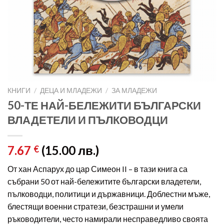
КНИГИ
/
ДЕЦА И МЛАДЕЖИ
/
ЗА МЛАДЕЖИ
50-ТЕ НАЙ-БЕЛЕЖИТИ БЪЛГАРСКИ
ВЛАДЕТЕЛИ И ПЪЛКОВОДЦИ
7.67
(15.00 лв.)
€
От хан Аспарух до цар Симеон II – в тази книга са
събрани 50 от най-бележитите български владетели,
пълководци, политици и държавници. Доблестни мъже,
блестящи военни стратези, безстрашни и умели
ръководители, често намирали несправедливо своята