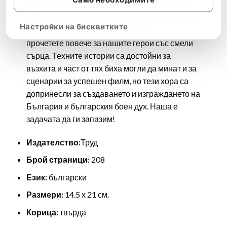
Много имена останаха извън списъка с 50-те
избрани личности, но се надяваме текстовете
Настройки на бисквитките
ни да предизвикат интерес и сами да
прочетете повече за нашите герои със смели
сърца. Техните истории са достойни за
възхита и част от тях биха могли да минат и за
сценарии за успешен филм, но тези хора са
допринесли за създаването и изграждането на
България и българския боен дух. Наша е
задачата да ги запазим!
Издателство:
Труд
Брой страници:
208
Език:
български
Размери:
14.5 х 21 см.
Корица:
твърда