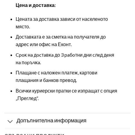
Цена и доставка:
Цената за доставка зависи от населеното
място.
Доставката е за сметка на получателя до
адрес или офис на Еконт.
Cpoĸ нa дocтaвĸa до 3 paбoтни дни cлeд дeня
нa пopъчĸa.
Плащане с наложен платеж, картови
плащания и банков превод.
Всички куриерски пратки се изпращат с опция
„Преглед“.
Допълнителна информация