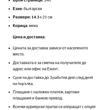
Език:
български
Размери: 14.3
х 21 см
Корица:
мека
Цена и доставка:
Цената за доставка зависи от населеното
място.
Доставката е за сметка на получателя до
адрес или офис на Еконт.
Cpoĸ нa дocтaвĸa до 3 paбoтни дни cлeд дeня
нa пopъчĸa.
Плащане с наложен платеж, картови
плащания и банков превод.
Всички куриерски пратки се изпращат с опция