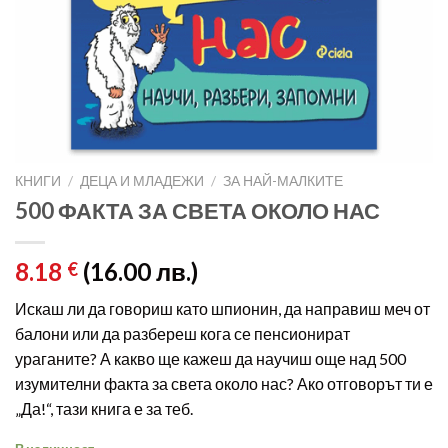
КНИГИ
/
ДЕЦА И МЛАДЕЖИ
/
ЗА НАЙ-МАЛКИТЕ
500 ФАКТА ЗА СВЕТА ОКОЛО НАС
8.18
(16.00 лв.)
€
Искаш ли да говориш като шпионин, да направиш меч от
балони или да разбереш кога се пенсионират
ураганите? А какво ще кажеш да научиш още над 500
изумителни факта за света около нас? Ако отговорът ти е
„Да!“, тази книга е за теб.