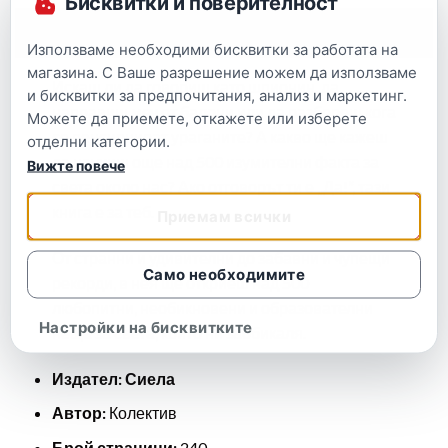
Бисквитки и поверителност
Описание
Използваме необходими бисквитки за работата на
магазина. С Ваше разрешение можем да използваме
Искаш ли да говориш като шпионин, да
и бисквитки за предпочитания, анализ и маркетинг.
направиш меч от балони или да разбереш кога
Можете да приемете, откажете или изберете
се пенсионират ураганите? А какво ще кажеш
отделни категории.
да научиш още над 500 изумителни факта за
Вижте повече
света около нас? Ако отговорът ти е „Да!“, тази
книга е за теб.
Приемам всички
От странни и удивителни до забавни и чупещи
Само необходимите
рекорди, в нея ще откриеш над 500
любопитни, необикновени и образователни
Настройки на бисквитките
неща за света, който ни заобикаля.
Издател: Сиела
Автор:
Колектив
Брой страници:
240