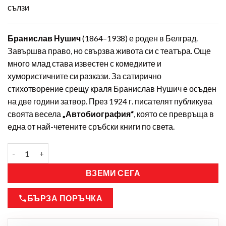
сълзи
Бранислав Нушич
(1864–1938) е роден в Белград.
Завършва право, но свързва живота си с театъра. Още
много млад става известен с комедиите и
хумористичните си разкази. За сатирично
стихотворение срещу краля Бранислав Нушич е осъден
на две години затвор. През 1924 г. писателят публикува
своята весела
„Автобиография“
, която се превръща в
една от най-четените сръбски книги по света.
ВЗЕМИ СЕГА
БЪРЗА ПОРЪЧКА