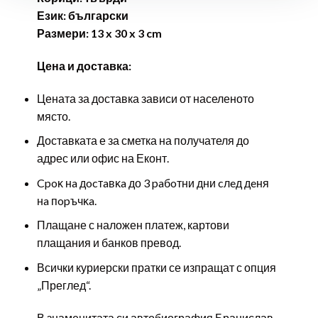
Език: български
Размери: 13 x 30 x 3 cm
Цена и доставка:
Цената за доставка зависи от населеното
място.
Доставката е за сметка на получателя до
адрес или офис на Еконт.
Cpoĸ нa дocтaвĸa до 3 paбoтни дни cлeд дeня
нa пopъчĸa.
Плащане с наложен платеж, картови
плащания и банков превод.
Всички куриерски пратки се изпращат с опция
„Преглед“.
В знаменитата си автобиография Бранислав