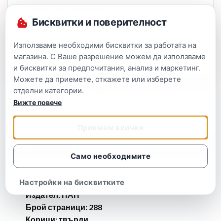
• Гаранция за качество
Бисквитки и поверителност
• Безплатна доставка при поръчка над 80 € (156,47
лв.), до офис на куриера.
Използваме необходими бисквитки за работата на
• Подарък талон за отстъпка с всички поръчки над
магазина. С Ваше разрешение можем да използваме
25,56 € (50 лв.)
и бисквитки за предпочитания, анализ и маркетинг.
Можете да приемете, откажете или изберете
отделни категории.
Вижте повече
Приемам всички
Описание
Само необходимите
Автор: Бранислав Нушич
Настройки на бисквитките
Издател: ПАН
Брой страници: 288
Корици: твърди