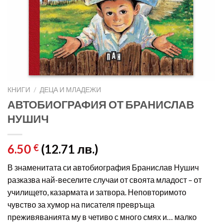
КНИГИ
/
ДЕЦА И МЛАДЕЖИ
АВТОБИОГРАФИЯ ОТ БРАНИСЛАВ
НУШИЧ
6.50
(12.71 лв.)
€
В знаменитата си автобиография Бранислав Нушич
разказва най-веселите случаи от своята младост – от
училището, казармата и затвора. Неповторимото
чувство за хумор на писателя превръща
преживяванията му в четиво с много смях и… малко