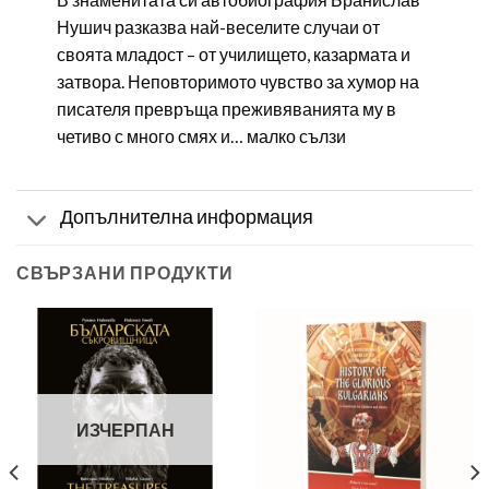
Нушич разказва най-веселите случаи от
своята младост – от училището, казармата и
затвора. Неповторимото чувство за хумор на
писателя превръща преживяванията му в
четиво с много смях и… малко сълзи
Допълнителна информация
СВЪРЗАНИ ПРОДУКТИ
ИЗЧЕРПАН