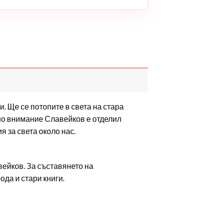
. Ще се потопите в света на стара
лно внимание Славейков е отделил
я за света около нас.
вейков. За съставянето на
да и стари книги.