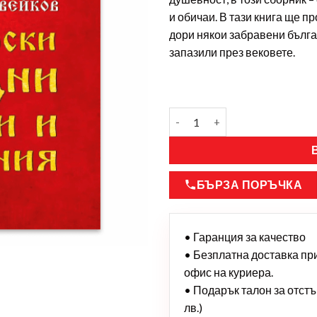
и обичаи. В тази книга ще пр
дори някои забравени бълга
запазили през вековете.
БЪРЗА ПОРЪЧКА
• Гаранция за качество
• Безплатна доставка при 
офис на куриера.
• Подарък талон за отстъп
лв.)