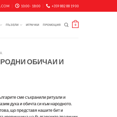
A.COM
10:00 - 18:00
+359 882 88 19 00
ПЪЗЕЛИ
ИГРАЧКИ
ПРОМОЦИЯ
0
А
АРОДНИ ОБИЧАИ И
ългарите сме съхранили ритуали и
азим духа и обичта си към народното.
ова, що представя нашите бит и
– съкровищница на българските традиции