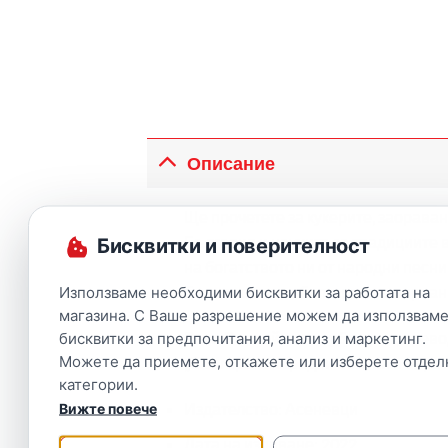
Описание
Ще прочетете за кукерите, заораван
България и научите за традициите 
Бисквитки и поверителност
на богатството ни от народни песни
Богатството на българските вярван
Използваме необходими бисквитки за работата на
магазина. С Ваше разрешение можем да използваме
Рачо Славейков е публицист, прево
бисквитки за предпочитания, анализ и маркетинг.
Можете да приемете, откажете или изберете отдел
„Български народни обичаи и вярван
категории.
Издателство
: Асеневци
Вижте повече
Дата на издаване: 2022