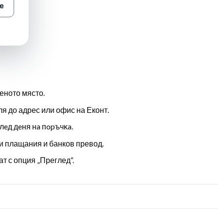
е
еното място.
ля до адрес или офис на Еконт.
лeд дeня нa пopъчĸa.
и плащания и банков превод.
т с опция „Преглед“.