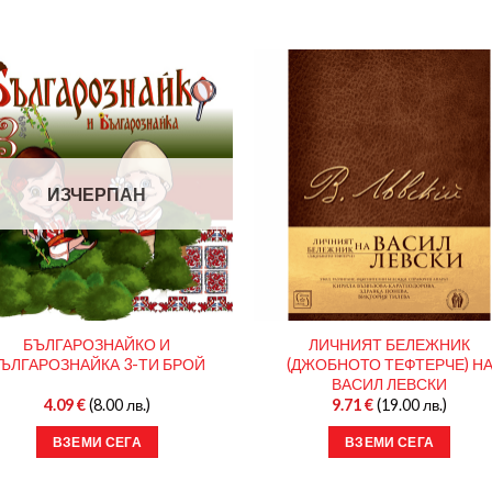
ИЗЧЕРПАН
БЪЛГАРОЗНАЙКО И
ЛИЧНИЯТ БЕЛЕЖНИК
ЪЛГАРОЗНАЙКА 3-ТИ БРОЙ
(ДЖОБНОТО ТЕФТЕРЧЕ) Н
ВАСИЛ ЛЕВСКИ
4.09
€
(8.00 лв.)
9.71
€
(19.00 лв.)
ВЗЕМИ СЕГА
ВЗЕМИ СЕГА