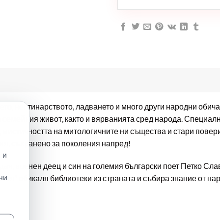
ето, нестинарството, ладването и много други народни обичаи
в семейния живот, както и вярванията сред народа. Специа
, мистичността на митологичните ни същества и стари повери
ия, съхранено за поколения напред!
 и
дач, военен деец и син на големия български поет Петко Сла
ни
ия“ обикаля библиотеки из страната и събира знание от наро