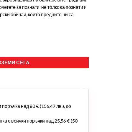
очетете за познати, не толкова познати и
рски обичаи, които предците ни са
ВЗЕМИ СЕГА
поръчка над 80 € (156,47 лв.), до
ка с всички поръчки над 25,56 € (50