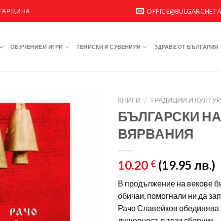
ЛГАРЩИНА
OFFICE@BULGARCHET
ОБУЧЕНИЕ И ИГРИ
ТЕНИСКИ И СУВЕНИРИ
ЗДРАВЕ ОТ БЪЛГАРИЯ
КНИГИ
/
ТРАДИЦИИ И КУЛТУР
БЪЛГАРСКИ Н
ВЯРВАНИЯ
10.20
(19.95 лв.)
€
В продължение на векове б
обичаи, помогнали ни да зап
Рачо Славейков обединява т
душевност, в този сборник 