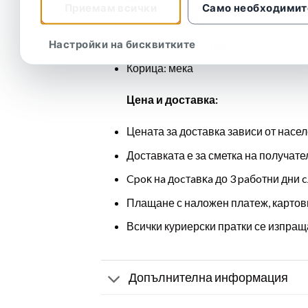
Приемам всички
Само необходимит
Страници: 206
Настройки на бисквитките
Размер : 156×231мм
Корица: мека
Цена и доставка:
Цената за доставка зависи от насел
Доставката е за сметка на получате
Cpoĸ нa дocтaвĸa до 3 paбoтни дни c
Плащане с наложен платеж, картов
Всички куриерски пратки се изпраща
Допълнителна информация