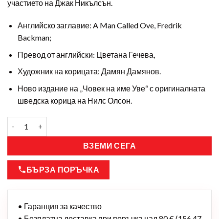
участието на Джак Никълсън.
Английско заглавие: A Man Called Ove, Fredrik
Backman;
Превод от английски: Цветана Гечева,
Художник на корицата: Дамян Дамянов.
Ново издание на „Човек на име Уве“ с оригиналната
шведска корица на Нилс Олсон.
ВЗЕМИ СЕГА
БЪРЗА ПОРЪЧКА
• Гаранция за качество
• Безплатна доставка при поръчка над 80 € (156,47