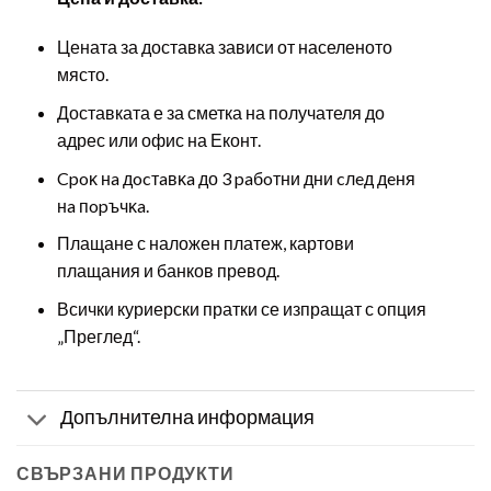
Цената за доставка зависи от населеното
място.
Доставката е за сметка на получателя до
адрес или офис на Еконт.
Cpoĸ нa дocтaвĸa до 3 paбoтни дни cлeд дeня
нa пopъчĸa.
Плащане с наложен платеж, картови
плащания и банков превод.
Всички куриерски пратки се изпращат с опция
„Преглед“.
Допълнителна информация
СВЪРЗАНИ ПРОДУКТИ