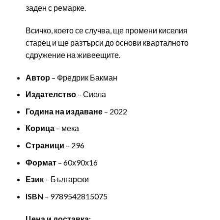
заден с ремарке.
Всичко, което се случва, ще промени киселия
старец и ще разтърси до основи кварталното
сдружение на живеещите.
Автор
– Фредрик Бакман
Издателство
– Сиела
Година на издаване
– 2022
Корица
– мека
Страници
– 296
Формат
– 60х90х16
Език
– Български
ISBN
– 9789542815075
Цена и доставка: