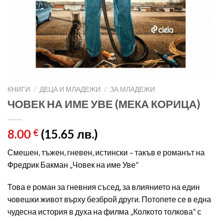
КНИГИ
/
ДЕЦА И МЛАДЕЖИ
/
ЗА МЛАДЕЖИ
ЧОВЕК НА ИМЕ УВЕ (МЕКА КОРИЦА)
8.00
(15.65 лв.)
€
Смешен, тъжен, гневен, истински – такъв е романът на
Фредрик Бакман „Човек на име Уве“
Това е роман за гневния съсед, за влиянието на един
човешки живот върху безброй други. Потопете се в една
чудесна история в духа на филма „Колкото толкова“ с