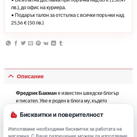
лв.), до офис на куриера.
• Подарък талон за отстъпка с всички поръчки над
25,56 € (50 лв.)
Описание
Фредрик Бакман
е известен шведски блогър
и писател. Уве е роден в блога му, където
хиляди читатели гласуват Бакман да напише
Бисквитки и поверителност
роман за героя си.
Използваме необходими бисквитки за работата на
Така една от статиите е прочетена над 600 000
магазина. С Ваше разрешение можем да използваме