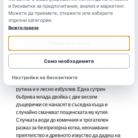
пъти, а романът само в Швеция е продаден в
и бисквитки за предпочитания, анализ и маркетинг.
над 400 000 копия.
Можете да приемете, откажете или изберете
отделни категории.
Уве е на 59, заклет почитател на колите Сааб,
Вижте повече
вечно недоволен и гневен, наричан е
изпълнения с горчивина кошмарен съсед.
Приемам всички
Той е темерут – от хората, които сочат с пръст
онези, които не одобряват, и се отнасят към
Само необходимите
тях като към крадци, хванати пред прозореца.
Настройки на бисквитките
Той има твърди принципи, непоклатима
рутина и е лесно избухлив. Една сутрин
бъбрива млада двойка с две весели
дъщерички се нанасят в съседна къща и
случайно смачкват пощенската му кутия.
Случката води до комичния и трогателен
разказ за безпризорна котка, неочаквано
приятелство и древното изкуство да дадеш на