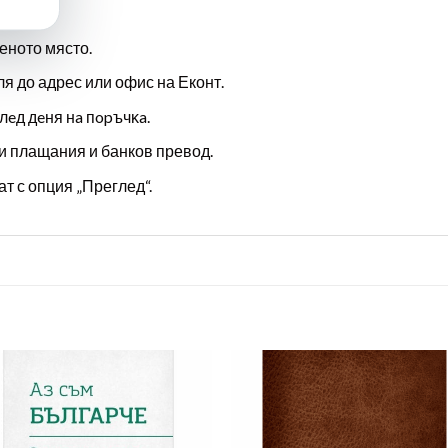
еното място.
ля до адрес или офис на Еконт.
лeд дeня нa пopъчĸa.
и плащания и банков превод.
т с опция „Преглед“.