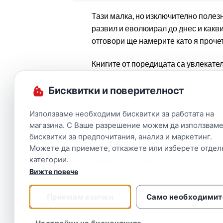
Тази малка, но изключително полезна
развил и еволюирал до днес и какв
отговори ще намерите като я прочет
Книгите от поредицата са увлекате
Бисквитки и поверителност
Издателство
: ПАН
Използваме необходими бисквитки за работата на
магазина. С Ваше разрешение можем да използваме
Дата на издаване: 2022
бисквитки за предпочитания, анализ и маркетинг.
Страници: 24
Можете да приемете, откажете или изберете отдел
категории.
Размер : 230×285 мм
Вижте повече
Корица: мека
Приемам всички
Само необходимит