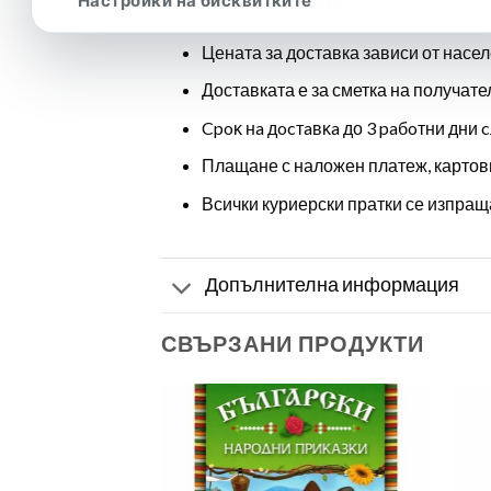
Настройки на бисквитките
Цена и доставка:
Цената за доставка зависи от насел
Доставката е за сметка на получате
Cpoĸ нa дocтaвĸa до 3 paбoтни дни c
Плащане с наложен платеж, картов
Всички куриерски пратки се изпраща
Допълнителна информация
СВЪРЗАНИ ПРОДУКТИ