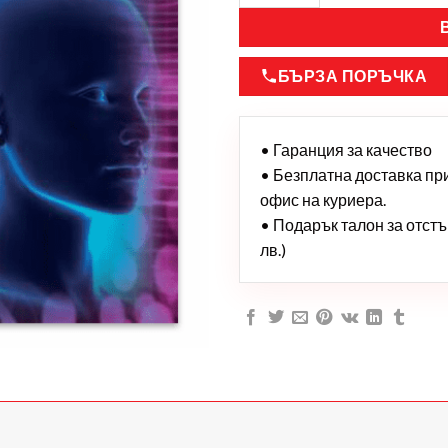
БЪРЗА ПОРЪЧКА
• Гаранция за качество
• Безплатна доставка при 
офис на куриера.
• Подарък талон за отстъп
лв.)