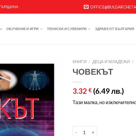
ЛГАРЩИНА
OFFICE@BULGARCHET
ОБУЧЕНИЕ И ИГРИ
ТЕНИСКИ И СУВЕНИРИ
ЗДРАВЕ ОТ БЪЛГАРИЯ
КНИГИ
/
ДЕЦА И МЛАДЕЖИ
/
ЧОВЕКЪТ
3.32
(6.49 лв.)
€
Тази малка, но изключително