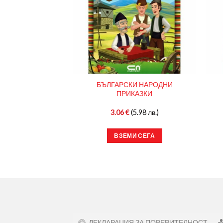
БЪЛГАРСКИ НАРОДНИ
 РЕАЛНОСТ
ПРИКАЗКИ
12.00 лв.)
3.06
€
(5.98 лв.)
И СЕГА
ВЗЕМИ СЕГА
ДЕКЛАРАЦИЯ ЗА ПОВЕРИТЕЛНОСТ