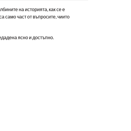
лбините на историята, как се е
а само част от въпросите, чиито
едадена ясно и достъпно.