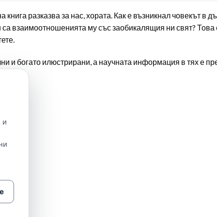
 книга разказва за нас, хората. Как е възникнал човекът в дъ
и са взаимоотношенията му със заобикалящия ни свят? Това с
ете.
лни и богато илюстрирани, а научната информация в тях е пр
 и
ни
е