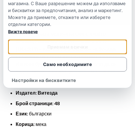
магазина. С Ваше разрешение можем да използваме
и бисквитки за предпочитания, анализ и маркетинг.
Можете да приемете, откажете или изберете
Описание
отделни категории.
Вижте повече
Безрадостната картина на света, в който
живеем, светът който „цял … лежи в злото“
Приемам всички
(1Ин.5:19) – този свят е оприличен на бунище,
създадено от трупащите се грехове на хората.
И в това бунище, съвсем нарядко могат да се
Само необходимите
видят няколко красиви цветчета – малцината
останали праведници.
Настройки на бисквитките
Издател: Витезда
Брой страници: 48
Език:
български
Корица:
мека