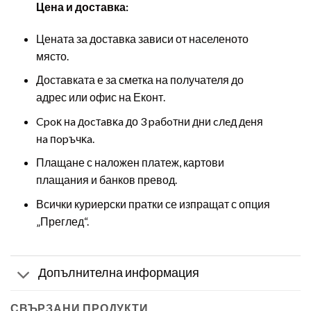
Цена и доставка:
Цената за доставка зависи от населеното
място.
Доставката е за сметка на получателя до
адрес или офис на Еконт.
Cpoĸ нa дocтaвĸa до 3 paбoтни дни cлeд дeня
нa пopъчĸa.
Плащане с наложен платеж, картови
плащания и банков превод.
Всички куриерски пратки се изпращат с опция
„Преглед“.
Допълнителна информация
СВЪРЗАНИ ПРОДУКТИ