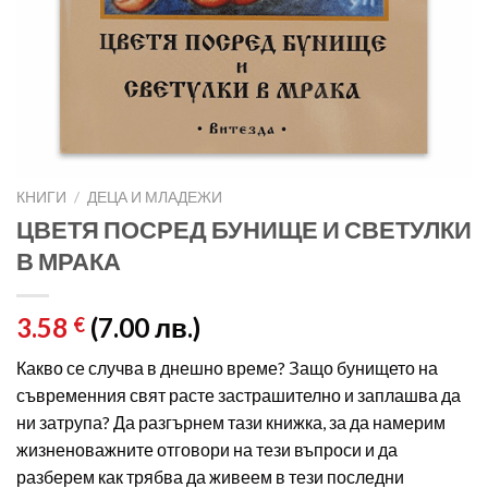
КНИГИ
/
ДЕЦА И МЛАДЕЖИ
ЦВЕТЯ ПОСРЕД БУНИЩЕ И СВЕТУЛКИ
В МРАКА
3.58
(7.00 лв.)
€
Какво се случва в днешно време? Защо бунището на
съвременния свят расте застрашително и заплашва да
ни затрупа? Да разгърнем тази книжка, за да намерим
жизненоважните отговори на тези въпроси и да
разберем как трябва да живеем в тези последни