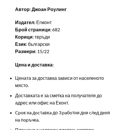
Автор: Джоан Роулинг
Издател:
Егмонт
Брой страници:
682
Корици:
твръди
Език:
български
Размери:
15/22
Цена и доставка:
Цената за доставка зависи от населеното
място.
Доставката е за сметка на получателя до
адрес или офис на Еконт.
Cpoĸ нa дocтaвĸa до 3 paбoтни дни cлeд дeня
нa пopъчĸa.
Плащане с наложен платеж, картови