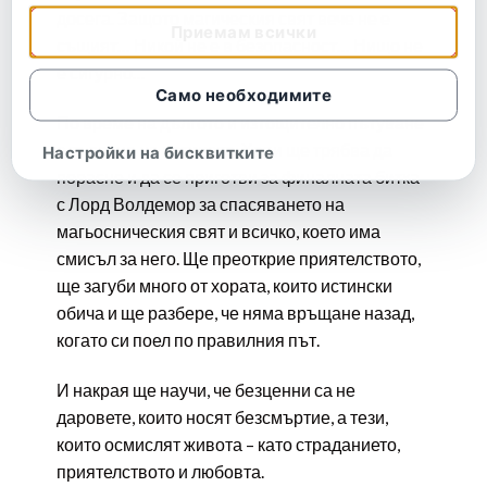
досега. Защото магическия свят вече не е
Приемам всички
същият… Никой не е в безопасност… Нищо не
е сигурно…
Само необходимите
По време на дългото и изтощително пътуване
в търсене на истината, Хари ще трябва да
Настройки на бисквитките
порасне и да се приготви за финалната битка
с Лорд Волдемор за спасяването на
магьосническия свят и всичко, което има
смисъл за него. Ще преоткрие приятелството,
ще загуби много от хората, които истински
обича и ще разбере, че няма връщане назад,
когато си поел по правилния път.
И накрая ще научи, че безценни са не
даровете, които носят безсмъртие, а тези,
които осмислят живота – като страданието,
приятелството и любовта.