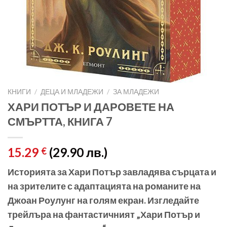
КНИГИ
/
ДЕЦА И МЛАДЕЖИ
/
ЗА МЛАДЕЖИ
ХАРИ ПОТЪР И ДАРОВЕТЕ НА
СМЪРТТА, КНИГА 7
15.29
(29.90 лв.)
€
Историята за Хари Потър завладява сърцата и
на зрителите с адаптацията на романите на
Джоан Роулунг на голям екран. Изгледайте
трейлъра на фантастичният „Хари Потър и