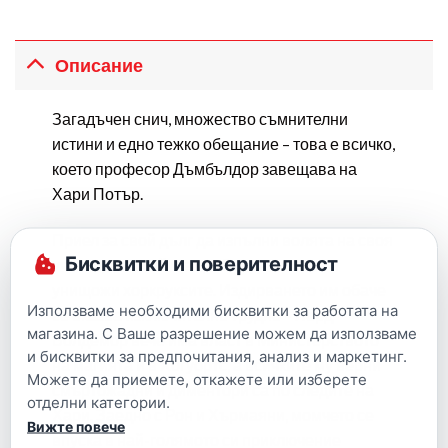
Описание
Загадъчен снич, множество съмнителни
истини и едно тежко обещание – това е всичко,
което професор Дъмбълдор завещава на
Хари Потър.
Приел за свой дълг да изпълни волята на своя
Бисквитки и поверителност
учител, сега той ще трябва да намери и
унищожи хоркруксите. Издирването им обаче
Използваме необходими бисквитки за работата на
се оказва изключително трудно – Лорд
магазина. С Ваше разрешение можем да използваме
Волдемор вече има власт в Министерството
и бисквитки за предпочитания, анализ и маркетинг.
на магията и в Хогуортс, а всичките му верни
Можете да приемете, откажете или изберете
смъртожадни и диментори са по следите на
отделни категории.
Хари. Заедно с Рон и Хърмаяни, момчето се
Вижте повече
впуска в най-голямото си приключение