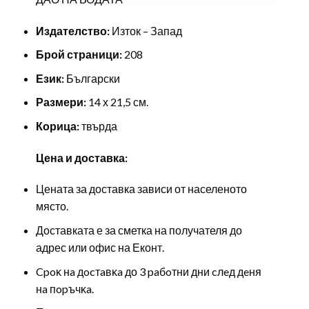
Издателство:
Изток – Запад
Брой страници:
208
Език:
Български
Размери:
14 х 21,5 см.
Корица:
твърда
Цена и доставка:
Цената за доставка зависи от населеното
място.
Доставката е за сметка на получателя до
адрес или офис на Еконт.
Cpoĸ нa дocтaвĸa до 3 paбoтни дни cлeд дeня
нa пopъчĸa.