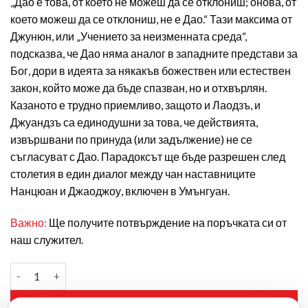
„Дао е това, от което не можеш да се отклониш; онова, от
което можеш да се отклониш, не е Дао.“ Тази максима от
Джунюн, или „Учението за неизменната среда“,
подсказва, че Дао няма аналог в западните представи за
Бог, дори в идеята за някакъв божествен или естествен
закон, който може да бъде спазван, но и отхвърлян.
Казаното е трудно приемливо, защото и Лаодзъ, и
Джуандзъ са единодушни за това, че действията,
извършвани по принуда (или задължение) не се
съгласуват с Дао. Парадоксът ще бъде разрешен след
столетия в един диалог между чан наставниците
Нанцюан и Джаоджоу, включен в Умънгуан.
Важно:
Ще получите потвърждение на поръчката си от
наш служител.
ВЗЕМИ СЕГА