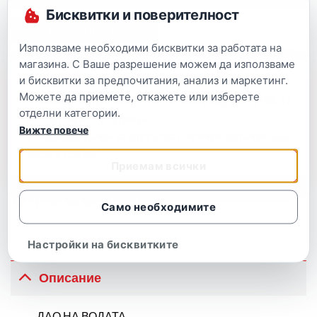
Бисквитки и поверителност
БЪРЗА ПОРЪЧКА
Използваме необходими бисквитки за работата на
магазина. С Ваше разрешение можем да използваме
и бисквитки за предпочитания, анализ и маркетинг.
• Гаранция за качество
Можете да приемете, откажете или изберете
• Безплатна доставка при поръчка над 80 € (156,47
отделни категории.
лв.), до офис на куриера.
Вижте повече
• Подарък талон за отстъпка с всички поръчки над
25,56 € (50 лв.)
Приемам всички
Само необходимите
Настройки на бисквитките
Описание
ДАО НА ВОДАТА