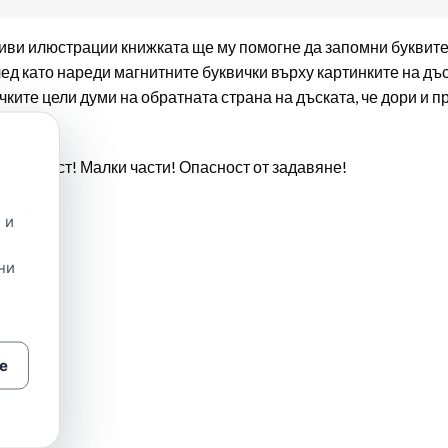
сиви илюстрации книжката ще му помогне да запомни буквите 
д като нареди магнитните буквички върху картинките на дъс
чките цели думи на обратната страна на дъската, че дори и 
 възраст! Малки части! Опасност от задавяне!
а-София
 и
ни
е