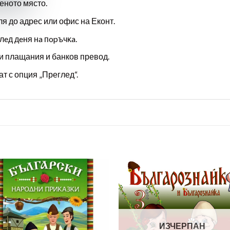
еното място.
ля до адрес или офис на Еконт.
лeд дeня нa пopъчĸa.
и плащания и банков превод.
т с опция „Преглед“.
ИЗЧЕРПАН