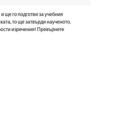
и ще го подготви за учебния
ката, то ще затвърди наученото.
прости изречения! Превърнете