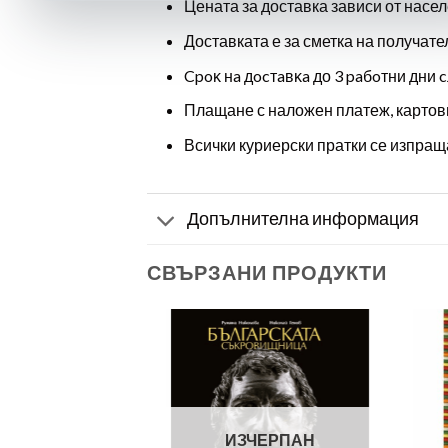
Цената за доставка зависи от насел
Доставката е за сметка на получате
Cpoĸ нa дocтaвĸa до 3 paбoтни дни c
Плащане с наложен платеж, картов
Всички куриерски пратки се изпраща
Допълнителна информация
СВЪРЗАНИ ПРОДУКТИ
ИЗЧЕРПАН