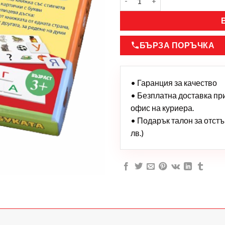
БЪРЗА ПОРЪЧКА
• Гаранция за качество
• Безплатна доставка при 
офис на куриера.
• Подарък талон за отстъп
лв.)