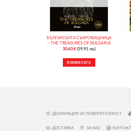
А СЛАВНИТЕ
БЪЛГАРСКАТА СЪКРОВИЩНИЦА
НГЛИЙСКИ ЕЗИК
– THE TREASURES OF BULGARIA
в.)
12.78
€
(25.00
30.63
€
(59.91 лв.)
в.)
И СЕГА
ВЗЕМИ СЕГА
ДЕКЛАРАЦИЯ ЗА ПОВЕРИТЕЛНОСТ
ДОСТАВКА
ЗА НАС
КОНТАК