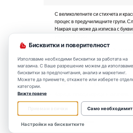
С великолепните си стихчета и кра
процес в предучилищните групи. Сле
Накрая ще може да изписва с букви
ученето в игра!
Бисквитки и поверителност
Неподходящо за деца под 3-годишна
Използваме необходими бисквитки за работата на
Издателство
: Световна библиотек
магазина. С Ваше разрешение можем да използваме
бисквитки за предпочитания, анализ и маркетинг.
Дата на издаване: 2023
Можете да приемете, откажете или изберете отдел
Размер : 230х230 мм
категории.
Вижте повече
Корица: твърди корици + капачета
Приемам всички
Само необходимит
Цена и доставка:
Настройки на бисквитките