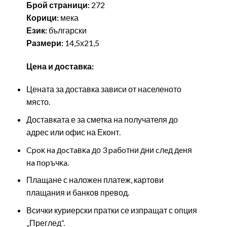
Брой страници:
272
Корици:
мека
Език:
български
Размери:
14,5х21,5
Цена и доставка:
Цената за доставка зависи от населеното
място.
Доставката е за сметка на получателя до
адрес или офис на Еконт.
Cpoĸ нa дocтaвĸa до 3 paбoтни дни cлeд дeня
нa пopъчĸa.
Плащане с наложен платеж, картови
плащания и банков превод.
Всички куриерски пратки се изпращат с опция
„Преглед“.