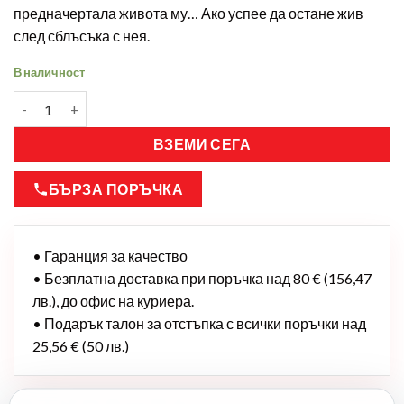
предначертала живота му… Ако успее да остане жив
след сблъсъка с нея.
В наличност
ВЗЕМИ СЕГА
БЪРЗА ПОРЪЧКА
• Гаранция за качество
• Безплатна доставка при поръчка над 80 € (156,47
лв.), до офис на куриера.
• Подарък талон за отстъпка с всички поръчки над
25,56 € (50 лв.)