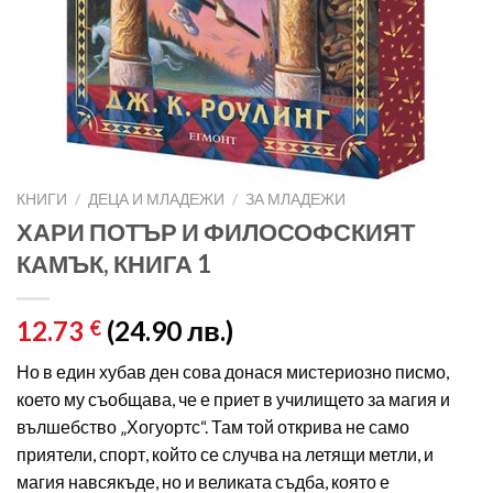
КНИГИ
/
ДЕЦА И МЛАДЕЖИ
/
ЗА МЛАДЕЖИ
ХАРИ ПОТЪР И ФИЛОСОФСКИЯТ
КАМЪК, КНИГА 1
12.73
(24.90 лв.)
€
Но в един хубав ден сова донася мистериозно писмо,
което му съобщава, че е приет в училището за магия и
вълшебство „Хогуортс“. Там той открива не само
приятели, спорт, който се случва на летящи метли, и
магия навсякъде, но и великата съдба, която е