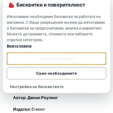
Бисквитки и поверителност
Използваме необходими бисквитки за работата на
магазина. С Ваше разрешение можем да използваме
и бисквитки за предпочитания, анализ и маркетинг.
Описание
Можете да приемете, откажете или изберете
отделни категории.
Хари Потър
никога не се е качвал на летяща
Вижте повече
метла, не е носил мантия невидимка, не се е
сприятелявал с великан и не е помагал да се
Приемам всички
излюпи змей. До този момент Хари познава
единствено ужасния живот със семейство
Само необходимите
Дърсли. Той спи в килера под стълбището,
носи старите дрехи на братовчед си Дъдли и
не празнува рождените си дни.
Настройки на бисквитките
Автор: Джоан Роулинг
Издател:
Егмонт