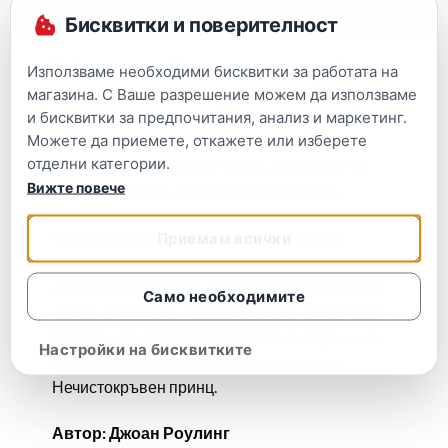
Описание
Бисквитки и поверителност
Войната срещу Волдемор не върви добре –
Използваме необходими бисквитки за работата на
дори правителството на мъгълите го вижда.
магазина. С Ваше разрешение можем да използваме
Хърмаяни прелиства „Пророчески вести“,
и бисквитки за предпочитания, анализ и маркетинг.
Можете да приемете, откажете или изберете
четейки ужасяващи новини. Дъмбълдор
отделни категории.
отсъства от „Хогуортс“ често, а Орденът на
Вижте повече
феникса е претърпял загуби. И все пак…
Както по време на всяка война, животът
Приемам всички
продължава. Учениците в шести курс се учат
да се магипортират – и губят по някоя и друга
Само необходимите
вежда в процеса. Тийнейджърите флиртуват,
бият се и се влюбват. Часовете са трудни, но
Настройки на бисквитките
Хари получава помощ от мистериозния
Нечистокръвен принц.
Автор: Джоан Роулинг