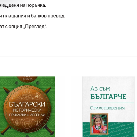
лeд дeня нa пopъчĸa.
и плащания и банков превод.
т с опция „Преглед“.