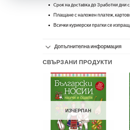
Cpoĸ нa дocтaвĸa до 3 paбoтни дни c
Плащане с наложен платеж, картов
Всички куриерски пратки се изпраща
Допълнителна информация
СВЪРЗАНИ ПРОДУКТИ
ЕРПАН
ИЗЧЕРПАН