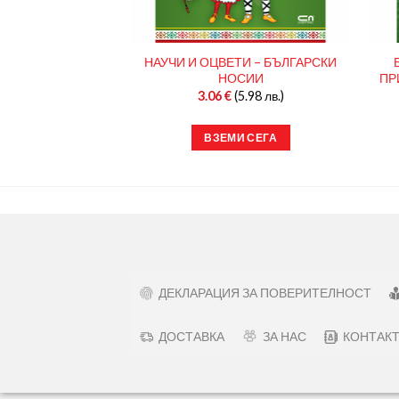
 СЪКРОВИЩНИЦА
НАУЧИ И ОЦВЕТИ – БЪЛГАРСКИ
ES OF BULGARIA
НОСИИ
ПР
(59.91 лв.)
3.06
€
(5.98 лв.)
И СЕГА
ВЗЕМИ СЕГА
ДЕКЛАРАЦИЯ ЗА ПОВЕРИТЕЛНОСТ
ДОСТАВКА
ЗА НАС
КОНТАК