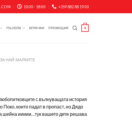
A.COM
10:00 - 18:00
+359 882 88 19 00
ПЪЗЕЛИ
ИГРАЧКИ
ПРОМОЦИЯ
0
ЗА НАЙ-МАЛКИТЕ
любопитковците с вълнуващата история
о Поко, които падат в пропаст, но Дядо
та шейна иииии…тук вашето дете решава