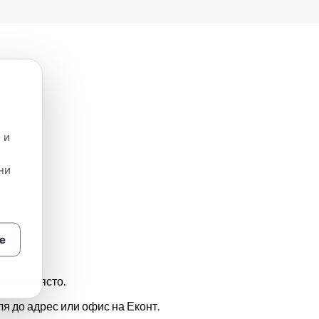
 и
ни
е
еното място.
ля до адрес или офис на Еконт.