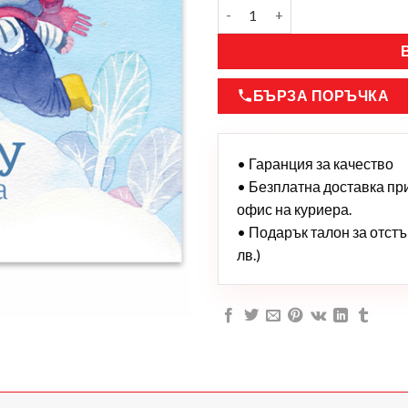
БЪРЗА ПОРЪЧКА
• Гаранция за качество
• Безплатна доставка при 
офис на куриера.
• Подарък талон за отстъп
лв.)