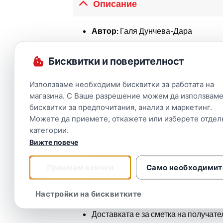
Описание
Автор:
Галя Дунчева-Дара
Издателство:
Потайниче
Бисквитки и поверителност
ISBN:
9786197636512
Година на издаване:
2022
Използваме необходими бисквитки за работата на
магазина. С Ваше разрешение можем да използваме
Корица:
твърда
бисквитки за предпочитания, анализ и маркетинг.
Страници:
16
Можете да приемете, откажете или изберете отдел
категории.
Формат: 18 x 24 x 0.5
Вижте повече
Език:
български
Приемам всички
Само необходимит
Цена и доставка:
Настройки на бисквитките
Цената за доставка зависи от насел
Доставката е за сметка на получате