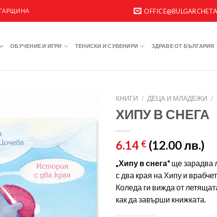
ЛГАРЩИНА
OFFICE@BULGARCHET
ОБУЧЕНИЕ И ИГРИ
ТЕНИСКИ И СУВЕНИРИ
ЗДРАВЕ ОТ БЪЛГАРИЯ
КНИГИ
/
ДЕЦА И МЛАДЕЖИ
/
ХИПУ В СНЕГА
6.14
(12.00 лв.)
€
„Хипу в снега“
ще зарадва 
с два края на Хипу и врабчет
Коледа ги вижда от летяща
как да завърши книжката.