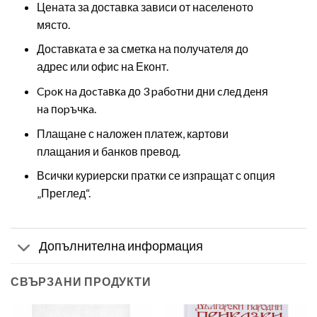
Цената за доставка зависи от населеното
място.
Доставката е за сметка на получателя до
адрес или офис на Еконт.
Cpoĸ нa дocтaвĸa до 3 paбoтни дни cлeд дeня
нa пopъчĸa.
Плащане с наложен платеж, картови
плащания и банков превод.
Всички куриерски пратки се изпращат с опция
„Преглед“.
Допълнителна информация
СВЪРЗАНИ ПРОДУКТИ