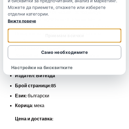
и бисквитки за предпочитания, анализ и маркетинг.
Христово учение. Ще научите най-важните
Можете да приемете, откажете или изберете
притчи, изречени от нашия Господ Иисус
отделни категории.
Христос. Ще научите за основаването на
Вижте повече
Христовата църква и за църковните Тайнства.
Предстои ви да обогатите знанията си за
Приемам всички
особеностите на православните икони и на
религиозните празници.
Само необходимите
Желаем ви щастлива и успешна учебна
година!
Настройки на бисквитките
Издател: Витезда
Брой страници:85
Език:
български
Корица:
мека
Цена и доставка: