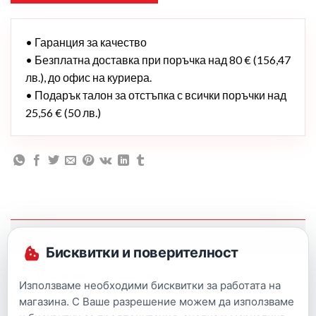
• Гаранция за качество
• Безплатна доставка при поръчка над 80 € (156,47
лв.), до офис на куриера.
• Подарък талон за отстъпка с всички поръчки над
25,56 € (50 лв.)
Описание
Бисквитки и поверителност
Драги четвъртокласници,
Използваме необходими бисквитки за работата на
Учебникът, който държите в ръце, ще ви
магазина. С Ваше разрешение можем да използваме
помогне да се задълбочите в спасителното