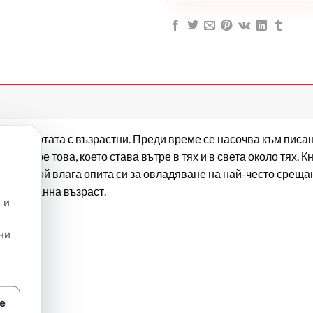
ж в работата с възрастни. Преди време се насочва към писан
о-добре това, което става вътре в тях и в света около тях. К
в който той влага опита си за овладяване на най-често среща
т най-ранна възраст.
 и
ни
е