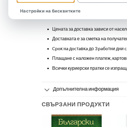
Размери:
260 х 260 мм.
Настройки на бисквитките
Цена и доставка:
Цената за доставка зависи от насел
Доставката е за сметка на получате
Cpoĸ нa дocтaвĸa до 3 paбoтни дни c
Плащане с наложен платеж, картов
Всички куриерски пратки се изпраща
Допълнителна информация
СВЪРЗАНИ ПРОДУКТИ