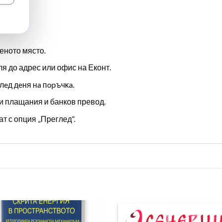
еното място.
ля до адрес или офис на Еконт.
лeд дeня нa пopъчĸa.
и плащания и банков превод.
т с опция „Преглед“.