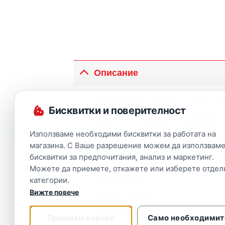
Описание
Слави Стоев е психолог с дълъг ста
Бисквитки и поверителност
помагат да осъзнават и управляват п
забавни, са и полезен инструмент, 
Използваме необходими бисквитки за работата на
бъдат развивани като умения още о
магазина. С Ваше разрешение можем да използваме
бисквитки за предпочитания, анализ и маркетинг.
Издател:
Робертино
Можете да приемете, откажете или изберете отдел
Страници:
46
категории.
Вижте повече
Корица:
твърда
Език:
български
Приемам всички
Само необходимит