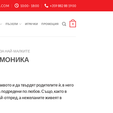
A.COM
10:00 - 18:00
+359 882 88 19 00
ПЪЗЕЛИ
ИГРАЧКИ
ПРОМОЦИЯ
0
ЗА НАЙ-МАЛКИТЕ
 МОНИКА
квото и да твърдят родителите ѝ, в него
а подредени по любов. Също, както в
ай-отпред, а нежеланите живеят в