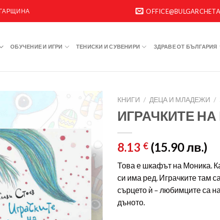
ЛГАРЩИНА
OFFICE@BULGARCHET
ОБУЧЕНИЕ И ИГРИ
ТЕНИСКИ И СУВЕНИРИ
ЗДРАВЕ ОТ БЪЛГАРИЯ
КНИГИ
/
ДЕЦА И МЛАДЕЖИ
/
ИГРАЧКИТЕ НА
8.13
(15.90 лв.)
€
Това е шкафът на Моника. Ка
си има ред. Играчките там с
сърцето ѝ – любимците са н
дъното.