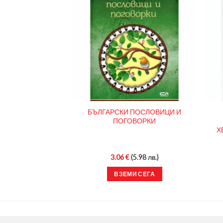
0 УСМИВКИ ОТ
БЪЛГАРСКИ ПОСЛОВИЦИ И
РЕДВАРИТЕЛНИ
ПОГОВОРКИ
ЯВКИ
Х
15.00 лв.)
3.06
€
(5.98 лв.)
И СЕГА
ВЗЕМИ СЕГА