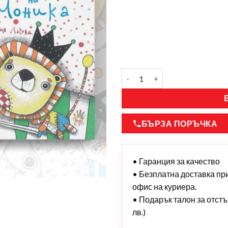
БЪРЗА ПОРЪЧКА
• Гаранция за качество
• Безплатна доставка при 
офис на куриера.
• Подарък талон за отстъп
лв.)