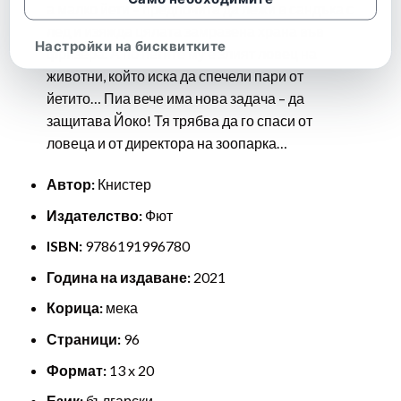
а малко йети – предпочита да лежи в сандъка с
лед и изяжда цялата замразена храна във
Настройки на бисквитките
фризера. А по петите му е злият ловец на
животни, който иска да спечели пари от
йетито… Пиа вече има нова задача – да
защитава Йоко! Тя трябва да го спаси от
ловеца и от директора на зоопарка…
Автор:
Книстер
Издателство:
Фют
ISBN:
9786191996780
Година на издаване:
2021
Корица:
мека
Страници:
96
Формат:
13 x 20
Език:
български