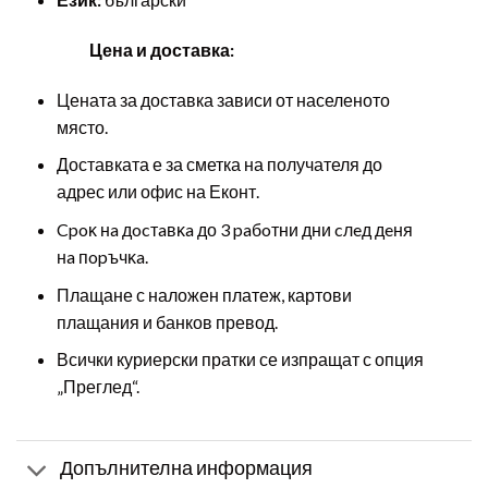
Цена и доставка:
Цената за доставка зависи от населеното
място.
Доставката е за сметка на получателя до
адрес или офис на Еконт.
Cpoĸ нa дocтaвĸa до 3 paбoтни дни cлeд дeня
нa пopъчĸa.
Плащане с наложен платеж, картови
плащания и банков превод.
Всички куриерски пратки се изпращат с опция
„Преглед“.
Допълнителна информация