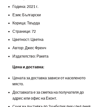
Година: 2021 г.
Език: Български
Корица: Твърда
Страници: 72
Цветност: Цветна
Автор: Джес Френч
Издателство: Ракета
Цена и доставка:
Цената за доставка зависи от населеното
място.
Доставката е за сметка на получателя до
адрес или офис на Еконт.
Cpoĸ нa дocтaвĸa до 3 paбoтни дни cлeд дeня