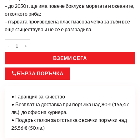
– до 2050 г. ще има повече боклук в моретата и океаните,
отколкото риба;
– първата произведена пластмасова четка за зъби все
още съществува и не се е разградила.
ВЗЕМИ СЕГА
БЪРЗА ПОРЪЧКА
• Гаранция за качество
• Безплатна доставка при поръчка над 80 € (156,47
лв.), до офис на куриера.
• Подарък талон за отстъпка с всички поръчки над
25,56 € (50 лв.)