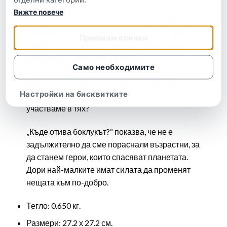
разказва за тези тревожни факти и как можем
Вижте повече
да се справим с тях. Как домът ни да бъде
помощник в опазването на планетата? Как да
Приемам всички
измайсторим полезни вещи от разнообразни
вехтории? С какво да заместим
Само необходимите
пластмасовите предмети в ежедневието си?
Какви организации, инициативи и кампании
Настройки на бисквитките
помагат на околната среда и как можем да
участваме в тях?
„
Къде отива боклукът?“ показва, че не е
задължително да сме пораснали възрастни, за
да станем герои, които спасяват планетата.
Дори най-малките имат силата да променят
нещата към по-добро.
Тегло: 0.650 кг.
Размери: 27.2 х 27.2 см.