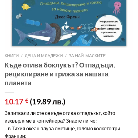
КНИГИ
/
ДЕЦА И МЛАДЕЖИ
/
ЗА НАЙ-МАЛКИТЕ
Къде отива боклукът? Отпадъци,
рециклиране и грижа за нашата
планета
10.17
(19.89 лв.)
€
Запитвали ли сте се къде отива отпадъкът, който
изхвърляме в контейнера? Знаете ли, че:
– в Тихия океан плува сметище, голямо колкото три
Франции;