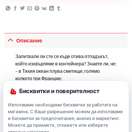
Описание
Запитвали ли сте се къде отива отпадъкът,
който изхвърляме в контейнера? Знаете ли, че:
– в Тихия океан плува сметище, голямо
колкото три Франции;
– до 2050 г. ще има повече боклук в моретата и
Бисквитки и поверителност
океаните, отколкото риба;
– първата произведена пластмасова четка за
Използваме необходими бисквитки за работата на
зъби все още съществува и не се е
магазина. С Ваше разрешение можем да използваме
разградила.
и бисквитки за предпочитания, анализ и маркетинг.
Можете да приемете, откажете или изберете
Джес Френч, природозащитничка и ветеринар,
отделни категории.