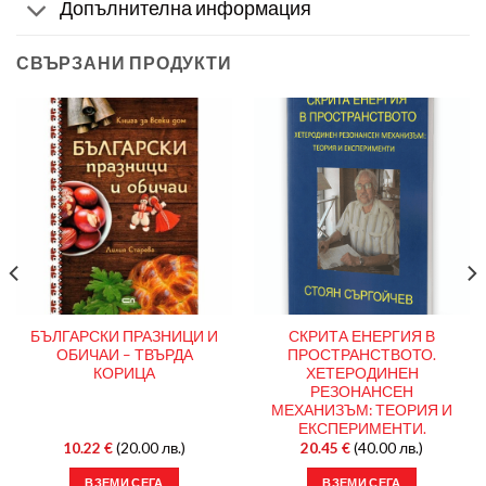
Допълнителна информация
СВЪРЗАНИ ПРОДУКТИ
БЪЛГАРСКИ ПРАЗНИЦИ И
СКРИТА ЕНЕРГИЯ В
ОБИЧАИ – ТВЪРДА
ПРОСТРАНСТВОТО.
КОРИЦА
ХЕТЕРОДИНЕН
РЕЗОНАНСЕН
МЕХАНИЗЪМ: ТЕОРИЯ И
ЕКСПЕРИМЕНТИ.
10.22
€
(20.00 лв.)
20.45
€
(40.00 лв.)
ВЗЕМИ СЕГА
ВЗЕМИ СЕГА