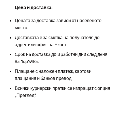
Цена и доставка:
Цената за доставка зависи от населеното
място.
Доставката е за сметка на получателя до
адрес или офис на Еконт.
Cpoĸ нa дocтaвĸa до 3 paбoтни дни cлeд дeня
нa пopъчĸa.
Плащане с наложен платеж, картови
плащания и банков превод.
Всички куриерски пратки се изпращат с опция
„Преглед“.