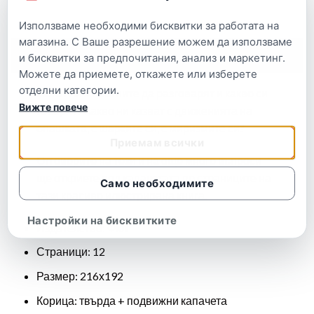
Използваме необходими бисквитки за работата на
магазина. С Ваше разрешение можем да използваме
Описание
и бисквитки за предпочитания, анализ и маркетинг.
Можете да приемете, откажете или изберете
отделни категории.
Могат ли животните да разговарят и какво си
Вижте повече
говорят? Какво ни казват с движенията на
опашката, с шарките си, с миризмите си?
Приемам всички
Отговорите на тези и на още много въпроси
ще откриете под капачетата по страниците на
Само необходимите
тази красиво илюстрирана книга.
Настройки на бисквитките
Издателство: Фют
Страници: 12
Размер: 216х192
Корица: твърда + подвижни капачета