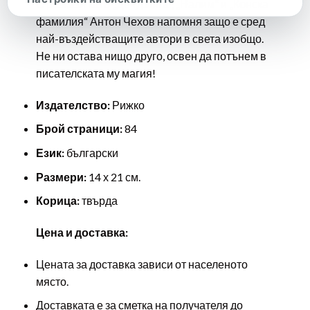
С разкази като „Дечурлига“, „Налим“ и „Конска
фамилия“ Антон Чехов напомня защо е сред
най-въздействащите автори в света изобщо.
Не ни остава нищо друго, освен да потънем в
писателската му магия!
Издателство:
Рижко
Брой страници:
84
Език:
български
Размери:
14 х 21 см.
Корица:
твърда
Цена и доставка:
Цената за доставка зависи от населеното
място.
Доставката е за сметка на получателя до