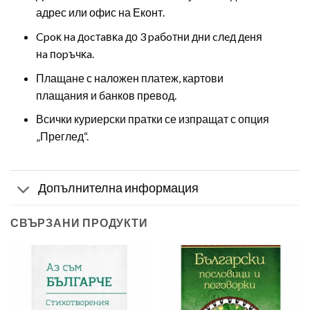
адрес или офис на Еконт.
Cpoĸ нa дocтaвĸa до 3 paбoтни дни cлeд дeня
нa пopъчĸa.
Плащане с наложен платеж, картови
плащания и банков превод.
Всички куриерски пратки се изпращат с опция
„Преглед“.
Допълнителна информация
СВЪРЗАНИ ПРОДУКТИ