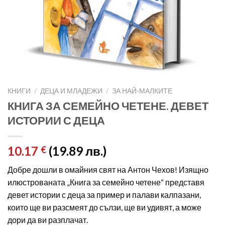
КНИГИ
/
ДЕЦА И МЛАДЕЖИ
/
ЗА НАЙ-МАЛКИТЕ
КНИГА ЗА СЕМЕЙНО ЧЕТЕНЕ. ДЕВЕТ
ИСТОРИИ С ДЕЦА
10.17
(19.89 лв.)
€
Добре дошли в омайния свят на Антон Чехов! Изящно
илюстрованата „Книга за семейно четене“ представя
девет истории с деца за пример и палави калпазани,
които ще ви разсмеят до сълзи, ще ви удивят, а може
дори да ви разплачат.