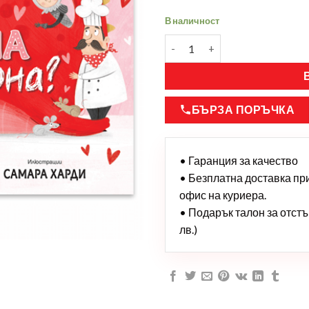
В наличност
БЪРЗА ПОРЪЧКА
• Гаранция за качество
• Безплатна доставка при 
офис на куриера.
• Подарък талон за отстъп
лв.)