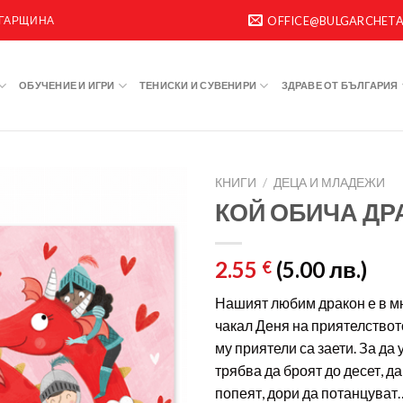
ЛГАРЩИНА
OFFICE@BULGARCHET
ОБУЧЕНИЕ И ИГРИ
ТЕНИСКИ И СУВЕНИРИ
ЗДРАВЕ ОТ БЪЛГАРИЯ
КНИГИ
/
ДЕЦА И МЛАДЕЖИ
КОЙ ОБИЧА ДР
2.55
(5.00 лв.)
€
Нашият любим дракон е в мн
чакал Деня на приятелството
му приятели са заети. За да
трябва да броят до десет, д
попеят, дори да потанцуват