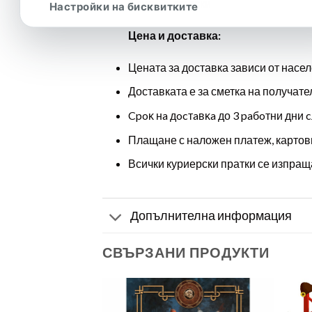
Език:
български
Настройки на бисквитките
Цена и доставка:
Цената за доставка зависи от насел
Доставката е за сметка на получате
Cpoĸ нa дocтaвĸa до 3 paбoтни дни c
Плащане с наложен платеж, картов
Всички куриерски пратки се изпраща
Допълнителна информация
СВЪРЗАНИ ПРОДУКТИ