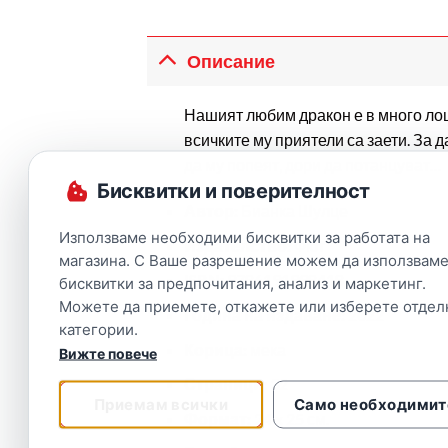
Описание
Нашият любим дракон е в много лошо
всичките му приятели са заети. За д
да му попеят, дори да потанцуват…
Бисквитки и поверителност
Автор:
Бианка Шулце
Използваме необходими бисквитки за работата на
Издателство:
Фют
магазина. С Ваше разрешение можем да използваме
ISBN:
9786191998418
бисквитки за предпочитания, анализ и маркетинг.
Можете да приемете, откажете или изберете отдел
Година на издаване:
2022
категории.
Корица:
мека
Вижте повече
Страници:
32
Приемам всички
Само необходимит
Формат:
24 x 25 см.