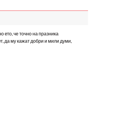
 ето, че точно на празника
т, да му кажат добри и мили думи,