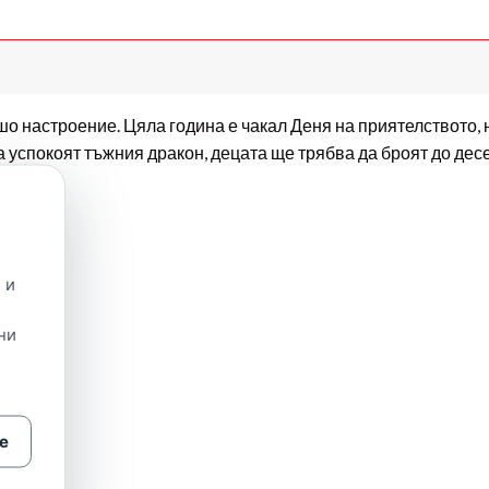
 настроение. Цяла година е чакал Деня на приятелството, но
а успокоят тъжния дракон, децата ще трябва да броят до десе
 и
ни
е