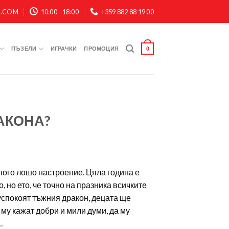
A.COM
10:00 - 18:00
+359 882 88 19 00
ПЪЗЕЛИ
ИГРАЧКИ
ПРОМОЦИЯ
0
АКОНА?
ого лошо настроение. Цяла година е
, но ето, че точно на празника всичките
 успокоят тъжния дракон, децата ще
а му кажат добри и мили думи, да му
…