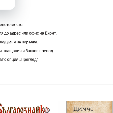
еното място.
ля до адрес или офис на Еконт.
лeд дeня нa пopъчĸa.
и плащания и банков превод.
т с опция „Преглед“.