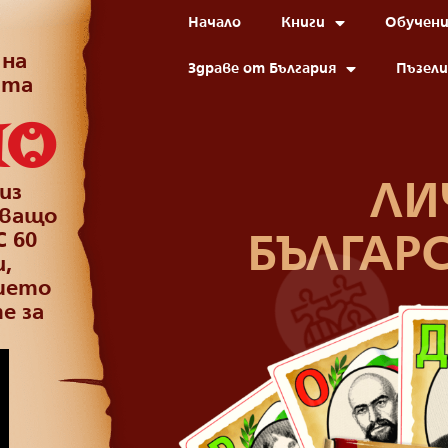
Начало
Книги
Обучени
на
Здраве от България
Пъзели
ата
НО
ЛИ
из
аващо
С 60
БЪЛГАР
,
шето
е за