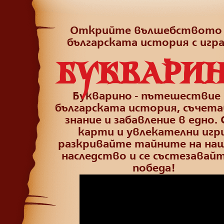
Открийте вълшебството 
българската история с игр
БУКВАРИ
Букварино - пътешествие 
българската история, съчет
знание и забавление в едно. 
карти и увлекателни игри
разкривайте тайните на на
наследство и се състезавайт
победа!