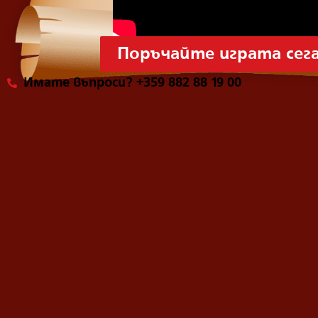
Поръчайте играта сег
Имате въпроси? +359 882 88 19 00