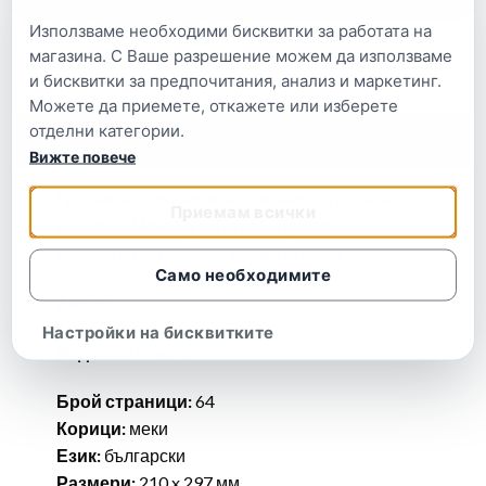
Използваме необходими бисквитки за работата на
магазина. С Ваше разрешение можем да използваме
и бисквитки за предпочитания, анализ и маркетинг.
Можете да приемете, откажете или изберете
отделни категории.
Описание
Вижте повече
Грабни най-любимите си моливи и вдъхни
Приемам всички
живот на Мечо Пух, Тигъра, Прасчо и
останалите герои от Голямата гора!
Само необходимите
Автор:
Настройки на бисквитките
Издател:
Егмонт
Брой страници:
64
Корици:
меки
Език:
български
Размери:
210 x 297 мм