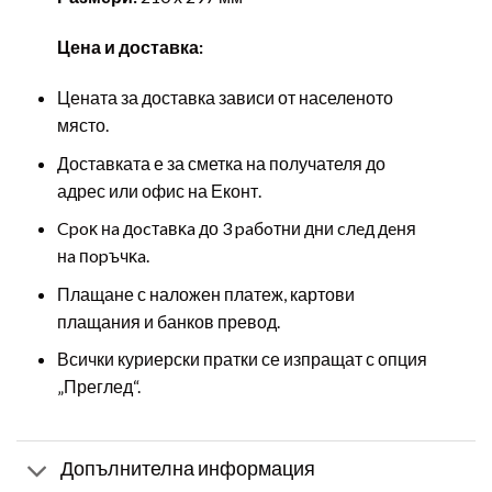
Цена и доставка:
Цената за доставка зависи от населеното
място.
Доставката е за сметка на получателя до
адрес или офис на Еконт.
Cpoĸ нa дocтaвĸa до 3 paбoтни дни cлeд дeня
нa пopъчĸa.
Плащане с наложен платеж, картови
плащания и банков превод.
Всички куриерски пратки се изпращат с опция
„Преглед“.
Допълнителна информация