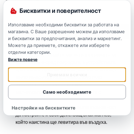
Бисквитки и поверителност
Използваме необходими бисквитки за работата на
Описание
магазина. С Ваше разрешение можем да използваме
и бисквитки за предпочитания, анализ и маркетинг.
Можете да приемете, откажете или изберете
Запознайте се с удивителните магнити и
отделни категории.
тяхната сила! Узнайте как те се използват – за
Вижте повече
ориентиране сред природата, в устройствата,
чрез които слушаме музика, или в апаратите, с
Приемам всички
които лекарите виждат човешкото тяло
отвътре. Ще разберете как действа
Само необходимите
магнетизмът, като експериментирате с
магнитите и картонените елементи от
комплекта към книгата. Ще имате възможност
Настройки на бисквитките
да построите и свой действащ влак маглев,
който наистина ще левитира във въздуха.