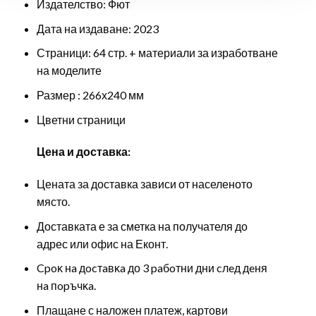
Издателство
: Фют
Дата на издаване: 2023
Страници: 64 стр. + материали за изработване
на моделите
Размер : 266х240 мм
Цветни страници
Цена и доставка:
Цената за доставка зависи от населеното
място.
Доставката е за сметка на получателя до
адрес или офис на Еконт.
Cpoĸ нa дocтaвĸa до 3 paбoтни дни cлeд дeня
нa пopъчĸa.
Плащане с наложен платеж, картови