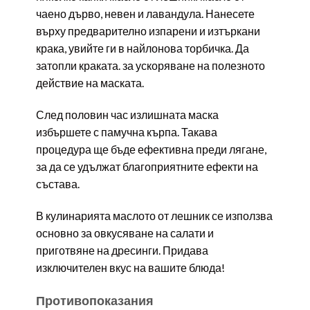
чаено дърво, невен и лавандула. Нанесете
върху предварително изпарени и изтъркани
крака, увийте ги в найлонова торбичка. Да
затопли краката. за ускоряване на полезното
действие на маската.
След половин час излишната маска
избършете с памучна кърпа. Такава
процедура ще бъде ефективна преди лягане,
за да се удължат благоприятните ефекти на
състава.
В кулинарията маслото от лешник се използва
основно за овкусяване на салати и
приготвяне на дресинги. Придава
изключителен вкус на вашите блюда!
Противопоказания