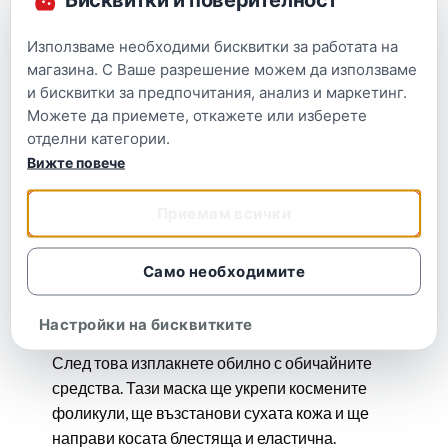
Начин на употреба на масло от лешник
Използваме необходими бисквитки за работата на
От масло от лешник можете да приготвите
магазина. С Ваше разрешение можем да използваме
собствени маски за използване в козметични
и бисквитки за предпочитания, анализ и маркетинг.
Можете да приемете, откажете или изберете
цели, които подобряват състоянието на
отделни категории.
кожата и косата.
Вижте повече
Маска за коса:
Приемам всички
1 супена лъжица. лъжица масло.
1 яйце.
Само необходимите
Смесете и приложите добре. Разтрийте с
Настройки на бисквитките
кръгови движения и оставете за 10-15 минути.
След това изплакнете обилно с обичайните
средства. Тази маска ще укрепи космените
фоликули, ще възстанови сухата кожа и ще
направи косата блестяща и еластична.