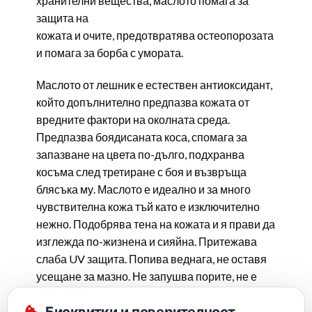
хранителни вещества, маслото помага за
защита на
кожата и очите, предотвратява остеопорозата
и помага за борба с умората.
Маслото от лешник е естествен антиоксидант,
който допълнително предпазва кожата от
вредните фактори на околната среда.
Предпазва боядисаната коса, спомага за
запазване на цвета по-дълго, подхранва
косъма след третиране с боя и възвръща
блясъка му. Маслото е идеално и за много
чувствителна кожа тъй като е изключително
нежно. Подобрява тена на кожата и я прави да
изглежда по-жизнена и сияйна. Притежава
слаба UV защита. Попива веднага, не оставя
усещане за мазно. Не запушва порите, не е
алергенно.
Бисквитки и поверителност