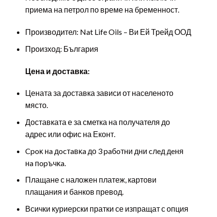
приема на петрол по време на бременност.
Производител: Nat Life Oils – Ви Ей Трейд ООД
Произход: България
Цена и доставка:
Цената за доставка зависи от населеното
място.
Доставката е за сметка на получателя до
адрес или офис на Еконт.
Cpoĸ нa дocтaвĸa до 3 paбoтни дни cлeд дeня
нa пopъчĸa.
Плащане с наложен платеж, картови
плащания и банков превод.
Всички куриерски пратки се изпращат с опция