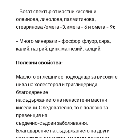
– Богат спектър от мастни киселини –
олеинова, линолова, палмитинова,
стеаринова /омега -3, имега – 6 и омега – 9);
– Много минерали – фосфор, флуор, сяра,
калий, натрий, цинк, магнезий, калций.
Полезни свойства:
Маслото от лешник е подходящо за високите
нива на холестерол и триглицериди,
благодарение
на съдържанието на ненаситени мастни
киселини. Следователно, то е полезно за
превенция на
сърдечно-съдови заболявания.
Благодарение на съдържанието на други