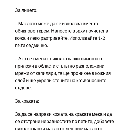
За лицето:
– Маслото може да се използва вместо
обикновен крем. Нанесете върху почистена
кожа и леко разтривайте. Използвайте 1-2
пъти седмично.
– Ако се смеси с няколко капки лимон и се
приложи в области с плътно разположени
мрежи от капиляри, тя ще проникне в кожния
слой и ще укрепи стените на кръвоносните
съдове.
За краката:
За да се направи кожата на краката мека и да
се отстрани неравностите по петите, добавете
няколко капки масло от лешник: масло от