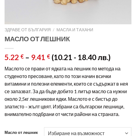
ЗДРАВЕ ОТ БЪЛГАРИЯ
/
МАСЛА И ТАХАНИ
МАСЛО ОТ ЛЕШНИК
5.22
–
9.41
(10.21 - 18.40 лв.)
€
€
Маслото се прави от ядката на лешник по метода на
студеното пресоване, като по този начин всички
витамини и полезни елементи, които се съдържат в нея
се запазват. За да бъде добито 1 литър масло са нужни
около 2,5кг лешникови ядки. Маслото е с бистър до
златисто – жълт цвят. Избрани са български лешници,
внимателно подбрани от чисти райони на страната.
Масло от лешник