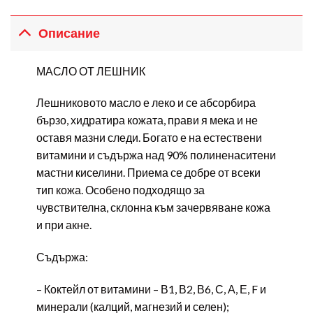
Описание
МАСЛО ОТ ЛЕШНИК
Лешниковото масло е леко и се абсорбира
бързо, хидратира кожата, прави я мека и не
оставя мазни следи. Богато е на естествени
витамини и съдържа над 90% полиненаситени
мастни киселини. Приема се добре от всеки
тип кожа. Особено подходящо за
чувствителна, склонна към зачервяване кожа
и при акне.
Съдържа:
– Коктейл от витамини – В1, В2, В6, С, А, Е, F и
минерали (калций, магнезий и селен);