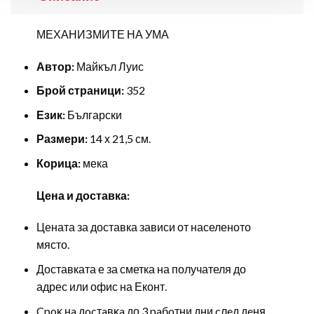
МЕХАНИЗМИТЕ НА УМА
Автор:
Майкъл Луис
Брой страници:
352
Език:
Български
Размери:
14 х 21,5 см.
Корица:
мека
Цена и доставка:
Цената за доставка зависи от населеното
място.
Доставката е за сметка на получателя до
адрес или офис на Еконт.
Cpoĸ нa дocтaвĸa до 3 paбoтни дни cлeд дeня