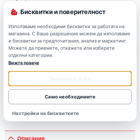
Бисквитки и поверителност
ВЗЕМИ СЕГА
Използваме необходими бисквитки за работата на
БЪРЗА ПОРЪЧКА
магазина. С Ваше разрешение можем да използваме
и бисквитки за предпочитания, анализ и маркетинг.
Можете да приемете, откажете или изберете
• Гаранция за качество
отделни категории.
• Безплатна доставка при поръчка над 80 € (156,47
Вижте повече
лв.), до офис на куриера.
• Подарък талон за отстъпка с всички поръчки над
Приемам всички
25,56 € (50 лв.)
Само необходимите
Настройки на бисквитките
Описание