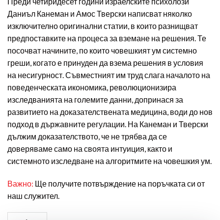
Преди четиридесет години израелските психолози
Даниъл Канеман и Амос Тверски написват няколко
изключително оригинални статии, в които разнищват
предпоставките на процеса за вземане на решения. Те
посочват начините, по които човешкият ум системно
греши, когато е принуден да взема решения в условия
на несигурност. Съвместният им труд слага началото на
поведенческата икономика, революционизира
изследванията на големите данни, допринася за
развитието на доказателствената медицина, води до нов
подход в държавните регулации. На Канеман и Тверски
дължим доказателството, че не трябва да се
доверяваме само на своята интуиция, както и
системното изследване на алгоритмите на човешкия ум.
Важно:
Ще получите потвърждение на поръчката си от
наш служител.