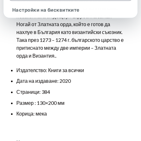
възстановяване на Латинската империя.
Василевсът отвръща на удара, като омъжва
Настройки на бисквитките
незаконната си дъщеря Ефросина за хан
Ногай от Златната орда, който е готов да
нахлуе в България като византийски съюзник.
Така през 1273 – 1274 г. българското царство е
притиснато между две империи – Златната
орда и Византия..
Издателство
: Книги за всички
Дата на издаване: 2020
Страници: 384
Размер : 130×200 мм
Корица: мека