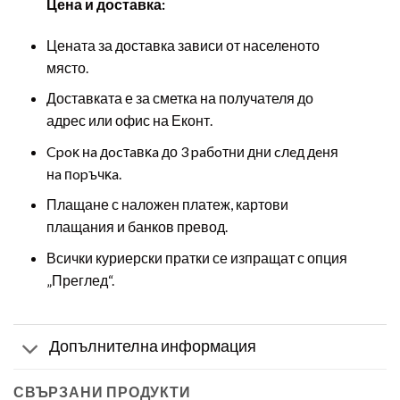
Цена и доставка:
Цената за доставка зависи от населеното
място.
Доставката е за сметка на получателя до
адрес или офис на Еконт.
Cpoĸ нa дocтaвĸa до 3 paбoтни дни cлeд дeня
нa пopъчĸa.
Плащане с наложен платеж, картови
плащания и банков превод.
Всички куриерски пратки се изпращат с опция
„Преглед“.
Допълнителна информация
СВЪРЗАНИ ПРОДУКТИ