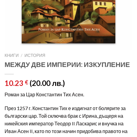
КНИГИ
/
ИСТОРИЯ
МЕЖДУ ДВЕ ИМПЕРИИ: ИЗКУПЛЕНИЕ
10.23
(20.00 лв.)
€
Роман за Цар Константин Тих Асен.
През 1257 г. Константин Тих е издигнат от болярите за
български цар. Той сключва брак с Ирина, дъщеря на
никейския император Теодор II Ласкарис и внучка на
Иван Асен II, като по този начин придобива правото на