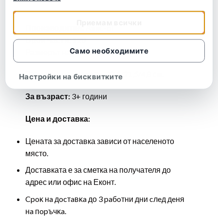
Приемам всички
Производител:
Авис-БГ
Брой части: 120
Само необходимите
Размерът на пъзела – 46/31 см.
Размерът на кутията – 27,5/21,5/4,8 см.
Настройки на бисквитките
За възраст:
3+ години
Цена и доставка:
Цената за доставка зависи от населеното
място.
Доставката е за сметка на получателя до
адрес или офис на Еконт.
Cpoĸ нa дocтaвĸa до 3 paбoтни дни cлeд дeня
нa пopъчĸa.