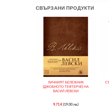
СВЪРЗАНИ ПРОДУКТИ
 ПРАЗНИЦИ И
ЛИЧНИЯТ БЕЛЕЖНИК
С
ВЪРДА КОРИЦА
(ДЖОБНОТО ТЕФТЕРЧЕ) НА
ВАСИЛ ЛЕВСКИ
(20.00 лв.)
9.71
€
(19.00 лв.)