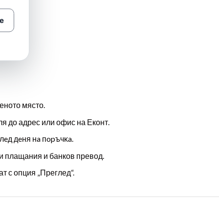
е
еното място.
ля до адрес или офис на Еконт.
лeд дeня нa пopъчĸa.
и плащания и банков превод.
т с опция „Преглед“.