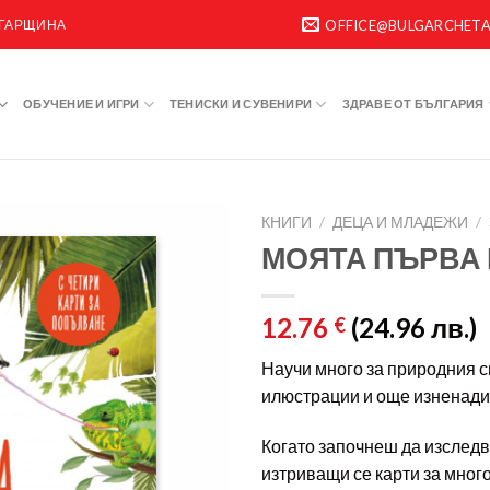
ЛГАРЩИНА
OFFICE@BULGARCHET
ОБУЧЕНИЕ И ИГРИ
ТЕНИСКИ И СУВЕНИРИ
ЗДРАВЕ ОТ БЪЛГАРИЯ
КНИГИ
/
ДЕЦА И МЛАДЕЖИ
/
МОЯТА ПЪРВА 
12.76
(24.96 лв.)
€
Научи много за природния св
илюстрации и още изненади
Когато започнеш да изследв
изтриващи се карти за много