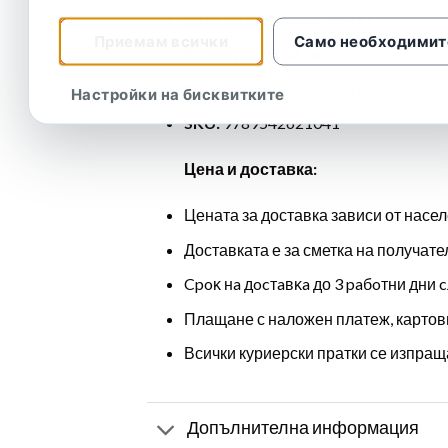
Дата на издаване:
2021 г.
Приемам всички
Само необходимит
Размер:
23 x 34 см.
Категории:
Приказки и легенди
Настройки на бисквитките
SKU:
9789542621041
Цена и доставка:
Цената за доставка зависи от насел
Доставката е за сметка на получате
Cpoĸ нa дocтaвĸa до 3 paбoтни дни c
Плащане с наложен платеж, картов
Всички куриерски пратки се изпраща
Допълнителна информация