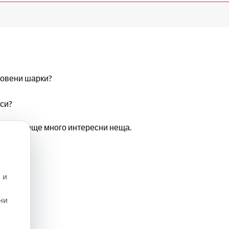
новени шарки?
си?
тговор и още много интересни неща.
 и
ни