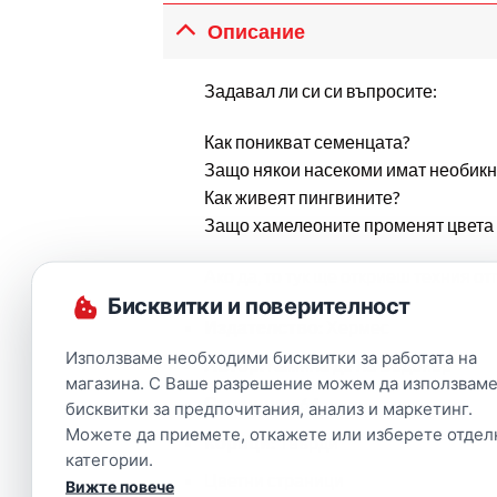
Описание
Задавал ли си си въпросите:
Как поникват семенцата?
Защо някои насекоми имат необик
Как живеят пингвините?
Защо хамелеоните променят цвета 
Ако да, то тук ще откриеш техния о
Бисквитки и поверителност
Издателство
:
Хермес
Използваме необходими бисквитки за работата на
Автор:
Камила де ла Бедойер
магазина. С Ваше разрешение можем да използваме
Страници:
64
бисквитки за предпочитания, анализ и маркетинг.
Можете да приемете, откажете или изберете отдел
Корици:
Твърди
категории.
Цветни страници
Вижте повече