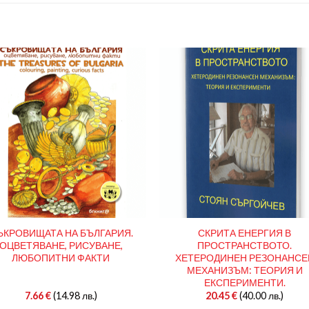
ЪКРОВИЩАТА НА БЪЛГАРИЯ.
СКРИТА ЕНЕРГИЯ В
ОЦВЕТЯВАНЕ, РИСУВАНЕ,
ПРОСТРАНСТВОТО.
ЛЮБОПИТНИ ФАКТИ
ХЕТЕРОДИНЕН РЕЗОНАНСЕ
МЕХАНИЗЪМ: ТЕОРИЯ И
ЕКСПЕРИМЕНТИ.
7.66
€
(14.98 лв.)
20.45
€
(40.00 лв.)