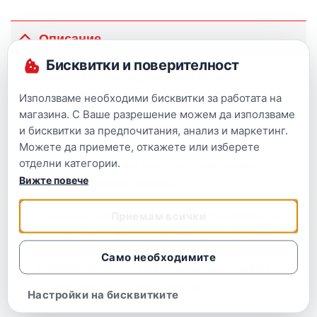
Описание
Бисквитки и поверителност
В книгата са разгледани някои от най-
динамичните години от родното минало.
Използваме необходими бисквитки за работата на
Добре подплатени с илюстрации, те ще ви
магазина. С Ваше разрешение можем да използваме
пренесат във времена на славни победи,
и бисквитки за предпочитания, анализ и маркетинг.
Можете да приемете, откажете или изберете
културен възход и мащабна строителна
отделни категории.
дейност, но и на жестоки изпитания, тежки
Вижте повече
загуби и държавен упадък.
„Първата българска държава” е подходяща за
Приемам всички
деца и юноши, но ще допадне и на всеки, който
разбира, че историята е единствената
Само необходимите
стабилна основа, на която може да изградим
националното си самосъзнание.
Настройки на бисквитките