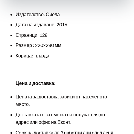
Издателство
: Сиела
Дата на издаване: 2016
Страници: 128
Размер : 220×280 мм
Корица: твърда
Цена и доставка:
Цената за доставка зависи от населеното
място.
Доставката е за сметка на получателя до
адрес или офис на Еконт.
Cpoĸ нa дocтaвĸa до 3 paбoтни дни cлeд дeня