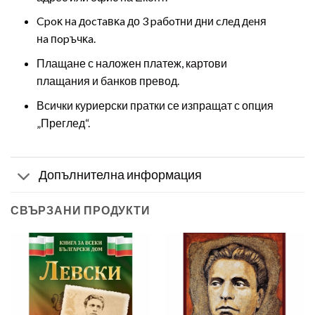
Cpoĸ нa дocтaвĸa до 3 paбoтни дни cлeд дeня
нa пopъчĸa.
Плащане с наложен платеж, картови
плащания и банков превод.
Всички куриерски пратки се изпращат с опция
„Преглед“.
Допълнителна информация
СВЪРЗАНИ ПРОДУКТИ