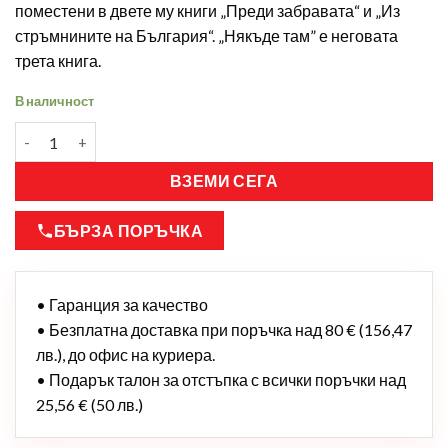
поместени в двете му книги „Преди забравата“ и „Из
стръмнините на България“. „Някъде там” е неговата
трета книга.
В наличност
ВЗЕМИ СЕГА
БЪРЗА ПОРЪЧКА
• Гаранция за качество
• Безплатна доставка при поръчка над 80 € (156,47
лв.), до офис на куриера.
• Подарък талон за отстъпка с всички поръчки над
25,56 € (50 лв.)