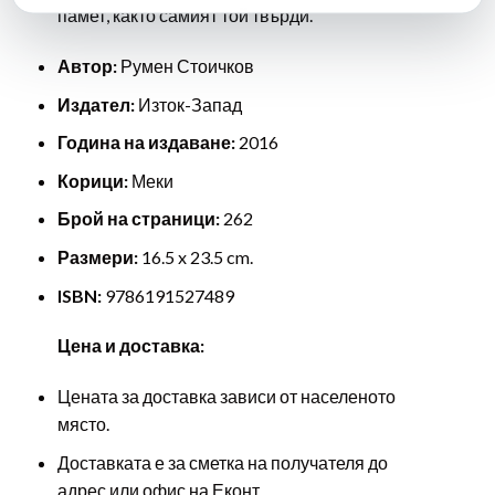
памет, както самият той твърди.
Автор:
Румен Стоичков
Издател:
Изток-Запад
Година на издаване:
2016
Корици:
Меки
Брой на страници:
262
Размери:
16.5 x 23.5 cm.
ISBN:
9786191527489
Цена и доставка:
Цената за доставка зависи от населеното
място.
Доставката е за сметка на получателя до
адрес или офис на Еконт.