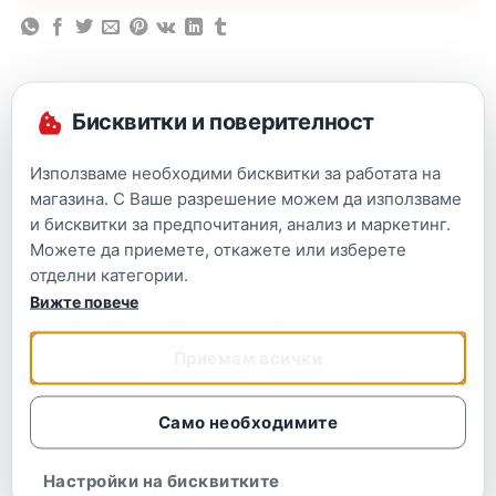
Бисквитки и поверителност
Описание
Използваме необходими бисквитки за работата на
магазина. С Ваше разрешение можем да използваме
Румен Стоичков е завършил специалностите
и бисквитки за предпочитания, анализ и маркетинг.
„Българска филология“ и „История“ в
Можете да приемете, откажете или изберете
Софийския университет „Св. Климент
отделни категории.
Охридски“, а 30-годишната му професионална
Вижте повече
кариера като журналист преминава в БНР. За
различните програми и предавания, предимно
Приемам всички
в „Хоризонт“, е автор на над 2000 интервюта и
репортажи, правени предимно в малки
Само необходимите
населени места, чиято история и съдба винаги
го е вълнувала. Защото тя е не само
Настройки на бисквитките
регионална, но е и част от националната