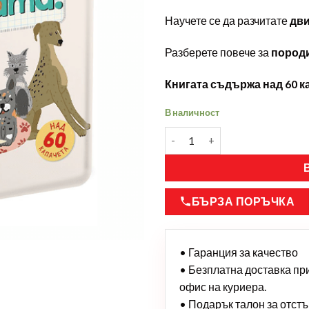
Научете се да разчитате
дви
Разберете повече за
пород
Книгата съдържа над 60 к
В наличност
БЪРЗА ПОРЪЧКА
• Гаранция за качество
• Безплатна доставка при 
офис на куриера.
• Подарък талон за отстъп