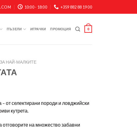
A.COM
10:00 - 18:00
+359 882 88 19 00
ПЪЗЕЛИ
ИГРАЧКИ
ПРОМОЦИЯ
0
ЗА НАЙ-МАЛКИТЕ
ТАТА
а – от селектирани породи и ловджийски
риви кутрета.
да отговорите на множество забавни