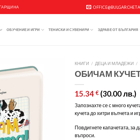
ЛГАРЩИНА
OFFICE@BULGARCHET
ОБУЧЕНИЕ И ИГРИ
ТЕНИСКИ И СУВЕНИРИ
ЗДРАВЕ ОТ БЪЛГАРИЯ
КНИГИ
/
ДЕЦА И МЛАДЕЖИ
/
ОБИЧАМ КУЧЕ
15.34
(30.00 лв.)
€
Запознахте се с много кучет
кучета до хитри вълчета и иг
Повдигнете капачетата, за 
въпроси.