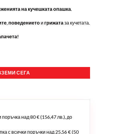
женията на кучешката опашка
.
ите
,
поведението
и
грижата
за кучетата.
апачета!
ВЗЕМИ СЕГА
поръчка над 80 € (156,47 лв.), до
ка с всички поръчки над 25,56 € (50