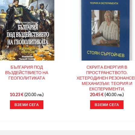
БЪЛГАРИЯ ПОД
СКРИТА ЕНЕРГИЯ В
ВЪЗДЕЙСТВИЕТО НА
ПРОСТРАНСТВОТО.
ГЕОПОЛИТИКАТА
ХЕТЕРОДИНЕН РЕЗОНАНСЕ
МЕХАНИЗЪМ: ТЕОРИЯ И
ЕКСПЕРИМЕНТИ.
10.23
€
(20.00 лв.)
20.45
€
(40.00 лв.)
ВЗЕМИ СЕГА
ВЗЕМИ СЕГА