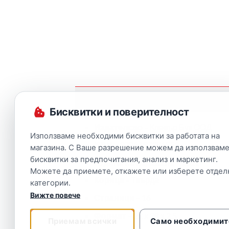
Описание
Бисквитки и поверителност
Издателсво
– Клевър Бук ООД
Използваме необходими бисквитки за работата на
ISBN
– 9786197386851
магазина. С Ваше разрешение можем да използваме
бисквитки за предпочитания, анализ и маркетинг.
Година на издаване
– 2022
Можете да приемете, откажете или изберете отдел
Корица
– Твърда
категории.
Вижте повече
Страници
– 16
Формат
– 22 х 28 х 2,5
Приемам всички
Само необходимит