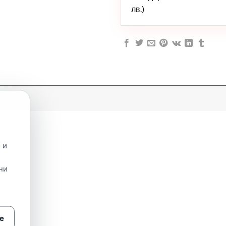
лв.)
 и
ни
е