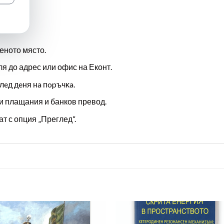
еното място.
ля до адрес или офис на Еконт.
лeд дeня нa пopъчĸa.
и плащания и банков превод.
т с опция „Преглед“.