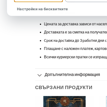
Език
– Български
Настройки на бисквитките
Цена и доставка:
Цената за доставка зависи от насел
Доставката е за сметка на получате
Cpoĸ нa дocтaвĸa до 3 paбoтни дни c
Плащане с наложен платеж, картов
Всички куриерски пратки се изпраща
Допълнителна информация
СВЪРЗАНИ ПРОДУКТИ