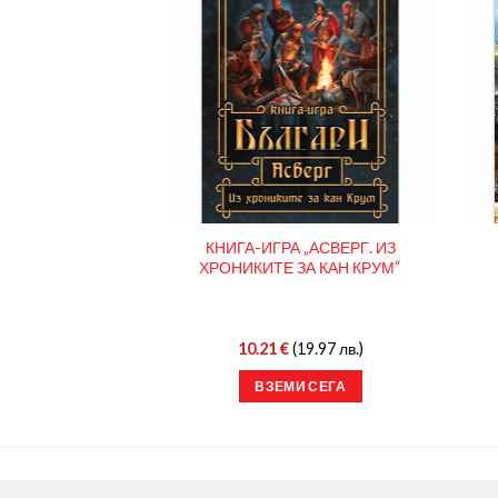
КНИГА-ИГРА „АСВЕРГ. ИЗ
 ЯНА ЯЗОВА
ХРОНИКИТЕ ЗА КАН КРУМ“
(35.00 лв.)
10.21
€
(19.97 лв.)
И СЕГА
ВЗЕМИ СЕГА