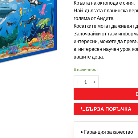
Кръвта на октопода е синя.
Най-дългата планинска вериг
голяма от Андите.
Косатките могат да живеят д
Започвайки от тази информа
интересни, можете да превъ
в интересен научен урок, к
вашите деца.
В наличност
БЪРЗА ПОРЪЧКА
• Гаранция за качество