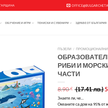
ЛГАРЩИНА
OFFICE@BULGARCHET
ОБУЧЕНИЕ И ИГРИ
ТЕНИСКИ И СУВЕНИРИ
ЗДРАВЕ ОТ БЪЛГАРИЯ
ПЪЗЕЛИ
/
ПРОМОЦИОНАЛНИ
ОБРАЗОВАТЕЛЕ
РИБИ И МОРСК
ЧАСТИ
8.90
(17.41 лв.)
5
€
Знаете ли, че…
Океаните са дом на 95% от 