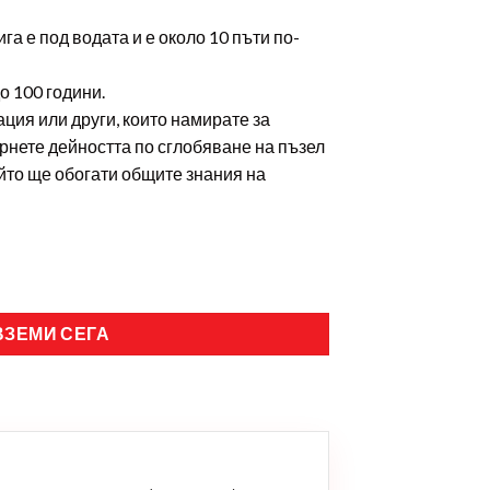
а е под водата и е около 10 пъти по-
о 100 години.
ция или други, които намирате за
рнете дейността по сглобяване на пъзел
ойто ще обогати общите знания на
ВЗЕМИ СЕГА