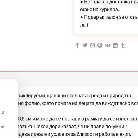
• Безплатна доставка при 
офис на куриера.
• Подарък талон за отстъп
лв.)
иви и рециклируеми, щадящи околната среда и природата.
ефлексно фолио, което помага на децата да виждат ясно все
 и
42 х 28,8 см и може да се постави в рамка и да се използва 
ие за мозъка. Някои дори казват, че ни прави по-умни ?
ни
еме създава идеални условия за близост и работа в екип.