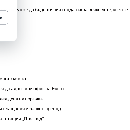
 така че може да бъде точният подарък за всяко дете, което е
е
еното място.
ля до адрес или офис на Еконт.
лeд дeня нa пopъчĸa.
и плащания и банков превод.
т с опция „Преглед“.