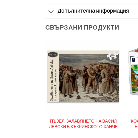
Допълнителна информация
СВЪРЗАНИ ПРОДУКТИ
КРАЙ О. ФИ ФИ,
ПЪЗЕЛ. ЗАЛАВЯНЕТО НА ВАСИЛ
КО
000 ЕЛЕМЕНТА
ЛЕВСКИ В КЪКРИНСКОТО ХАНЧЕ
Н