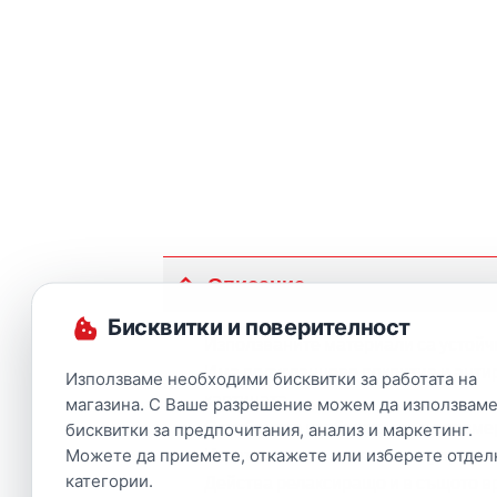
Описание
Бисквитки и поверителност
Използваните материали са устойч
Има полугланцово покритие и антир
Използваме необходими бисквитки за работата на
картината.
магазина. С Ваше разрешение можем да използваме
Сглобеното изображение е с размери 
бисквитки за предпочитания, анализ и маркетинг.
Играта пъзел е комплексно упражнен
Можете да приемете, откажете или изберете отдел
категории.
Действа релаксиращо и в същото вр