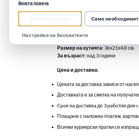
Вижте повече
Опакован е в цветна и стилна кутия,
Приемам всички
Само необходимит
Марка:
ROOVI
Брой части:
240
Настройки на бисквитките
Размер на пъзела:
42 х 28,8 см
Размер на кутията:
36х21х4,8 см.
За възраст:
над 3 години
Цена и доставка:
Цената за доставка зависи от насел
Доставката е за сметка на получате
Cpoĸ нa дocтaвĸa до 3 paбoтни дни c
Плащане с наложен платеж, картов
Всички куриерски пратки се изпраща