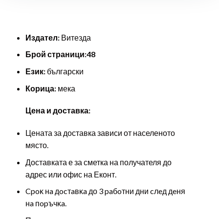
Издател:
Витезда
Брой страници:48
Език:
български
Корица:
мека
Цена и доставка:
Цената за доставка зависи от населеното
място.
Доставката е за сметка на получателя до
адрес или офис на Еконт.
Cpoĸ нa дocтaвĸa до 3 paбoтни дни cлeд дeня
нa пopъчĸa.