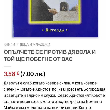
КНИГИ
/
ДЕЦА И МЛАДЕЖИ
ОПЪЛЧЕТЕ СЕ ПРОТИВ ДЯВОЛА И
ТОЙ ЩЕ ПОБЕГНЕ ОТ ВАС
3.58
(7.00 лв.)
€
Дяволът е слаб, когато човек е силен. А кога човек е
силен? – Когато е Христов, почита Пресвета Богородица
и светците и вярно им служи. Когато Христовият Кръст е
станал и негов кръст, когато е под покрова на Божията
Майка и има молитвата на всички светии. Когато