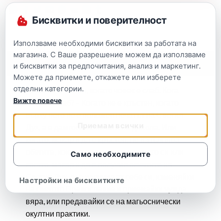
Бисквитки и поверителност
Използваме необходими бисквитки за работата на
магазина. С Ваше разрешение можем да използваме
Описание
и бисквитки за предпочитания, анализ и маркетинг.
Можете да приемете, откажете или изберете
отделни категории.
Дяволът е силен, когато човек е слаб. Кога
Вижте повече
човек е слаб? – Когато не е кръстен, когато
върху него не е положен печатът на Светия
Приемам всички
Дух, а е дамгосан с печата на дявола. Или
когато, макар и да е кръстен, не изпълнява
обетите, които е дал при кръщението си или
Само необходимите
когато, макар и да е получил печатите на
Светия Дух, ги е изличил от себе си, изменяйки
Настройки на бисквитките
на светото Православие и приемайки чужда
вяра, или предавайки се на магьоснически
окултни практики.