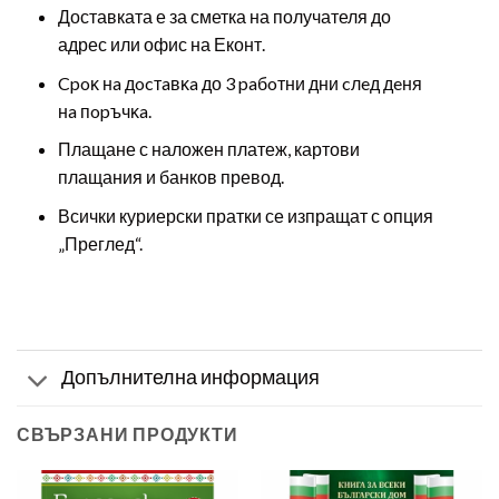
Доставката е за сметка на получателя до
адрес или офис на Еконт.
Cpoĸ нa дocтaвĸa до 3 paбoтни дни cлeд дeня
нa пopъчĸa.
Плащане с наложен платеж, картови
плащания и банков превод.
Всички куриерски пратки се изпращат с опция
„Преглед“.
Допълнителна информация
СВЪРЗАНИ ПРОДУКТИ