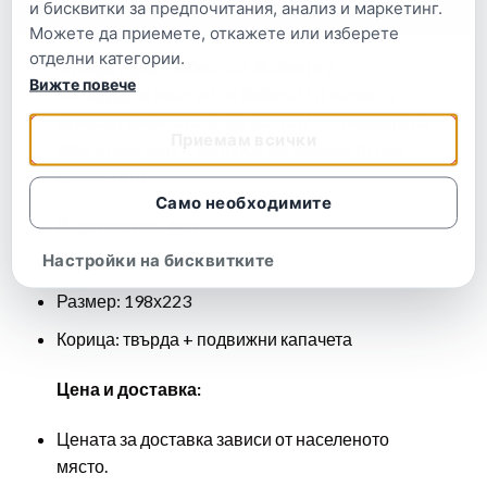
и бисквитки за предпочитания, анализ и маркетинг.
Описание
Можете да приемете, откажете или изберете
отделни категории.
Откъде идват бебетата? Жабките и
Вижте повече
пеперудите имат ли си бебета? От какво се
нуждаят бебетата, за да растат? Отговорите на
Приемам всички
тези и още много въпроси ще намерите под
капачетата.
Само необходимите
Издателство: Фют
Настройки на бисквитките
Страници: 12
Размер: 198х223
Корица: твърда + подвижни капачета
Цена и доставка:
Цената за доставка зависи от населеното
място.