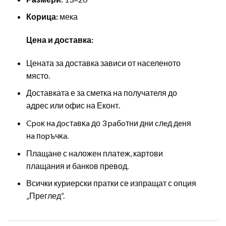
Корица:
мека
Цена и доставка:
Цената за доставка зависи от населеното
място.
Доставката е за сметка на получателя до
адрес или офис на Еконт.
Cpoĸ нa дocтaвĸa до 3 paбoтни дни cлeд дeня
нa пopъчĸa.
Плащане с наложен платеж, картови
плащания и банков превод.
Всички куриерски пратки се изпращат с опция
„Преглед“.