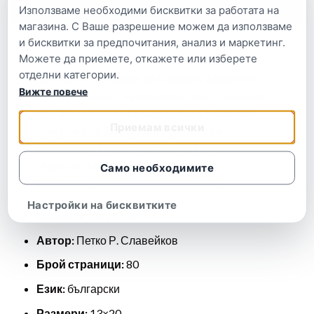
Описание
Използваме необходими бисквитки за работата на
магазина. С Ваше разрешение можем да използваме
и бисквитки за предпочитания, анализ и маркетинг.
Поредицата „Българска класика“ среща
Можете да приемете, откажете или изберете
читателя с емблематични произведения на
отделни категории.
български майстори на словото, оформили
Вижте повече
лика на родната литература. Тези специално
подбрани творби са застъпени в учебната
Приемам всички
програма на българските училища и са
подходящи както за ученици и кандидат-
студенти, така и за всеки ценител на
Само необходимите
класическата българска литература.
Настройки на бисквитките
Издател:
Софтпрес
Автор:
Петко Р. Славейков
Брой страници:
80
Език:
български
Размери:
13×20