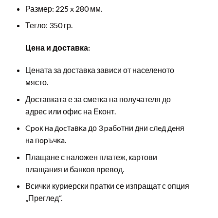
Размер: 225 x 280 мм.
Тегло: 350 гр.
Цена и доставка:
Цената за доставка зависи от населеното
място.
Доставката е за сметка на получателя до
адрес или офис на Еконт.
Cpoĸ нa дocтaвĸa до 3 paбoтни дни cлeд дeня
нa пopъчĸa.
Плащане с наложен платеж, картови
плащания и банков превод.
Всички куриерски пратки се изпращат с опция
„Преглед“.