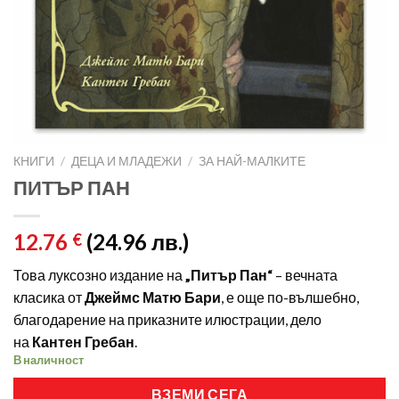
КНИГИ
/
ДЕЦА И МЛАДЕЖИ
/
ЗА НАЙ-МАЛКИТЕ
ПИТЪР ПАН
12.76
(24.96 лв.)
€
Това луксозно издание на
„Питър Пан“
– вечната
класика от
Джеймс Матю Бари
, е още по-вълшебно,
благодарение на приказните илюстрации, дело
на
Кантен Гребан
.
В наличност
ВЗЕМИ СЕГА