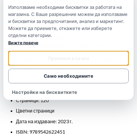
Питър Пан е необикновено момче. Облечено е
Използваме необходими бисквитки за работата на
в изсъхнали листа, живее заедно с феите
магазина. С Ваше разрешение можем да използваме
далеч-далеч на вълшебния остров Приказна
и бисквитки за предпочитания, анализ и маркетинг.
земя и отказва да порасне.
Можете да приемете, откажете или изберете
отделни категории.
Една нощ Питър долита в детската стая на
Вижте повече
Уенди и братята ѝ Майкъл и Джон. Посипва ги
с вълшебен прашец и им показва как да
Приемам всички
полетят. Въодушевени, децата го последват в
Приказната земя, където ги очакват
невероятни приключения.
Само необходимите
Издателство
: Хермес
Настройки на бисквитките
Страници: 120
Цветни страници
Дата на издаване: 2023 г.
ISBN: 9789542622451