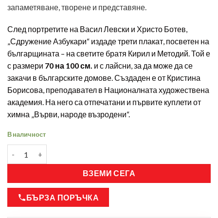
запаметяване, творене и представяне.
След портретите на Васил Левски и Христо Ботев,
„Сдружение Азбукари“ издаде трети плакат, посветен на
българщината – на светите братя Кирил и Методий. Той е
с размери
70 на 100 см.
и с лайсни, за да може да се
закачи в българските домове. Създаден е от Кристина
Борисова, преподавател в Националната художествена
академия. На него са отпечатани и първите куплети от
химна „Върви, народе възродени“.
В наличност
ВЗЕМИ СЕГА
БЪРЗА ПОРЪЧКА