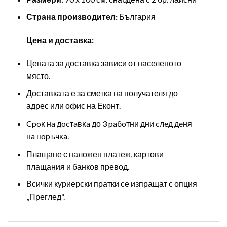
Страна производител:
България
Цена и доставка:
Цената за доставка зависи от населеното
място.
Доставката е за сметка на получателя до
адрес или офис на Еконт.
Cpoĸ нa дocтaвĸa до 3 paбoтни дни cлeд дeня
нa пopъчĸa.
Плащане с наложен платеж, картови
плащания и банков превод.
Всички куриерски пратки се изпращат с опция
„Преглед“.