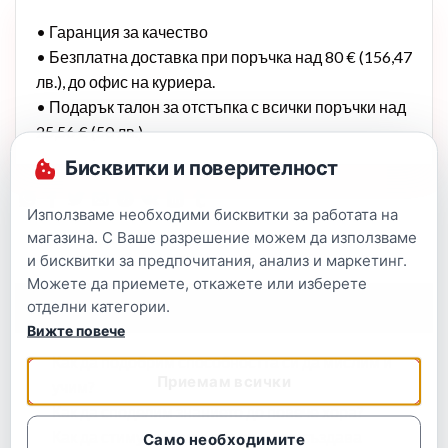
• Гаранция за качество
• Безплатна доставка при поръчка над 80 € (156,47
лв.), до офис на куриера.
• Подарък талон за отстъпка с всички поръчки над
25,56 € (50 лв.)
Бисквитки и поверителност
Използваме необходими бисквитки за работата на
магазина. С Ваше разрешение можем да използваме
и бисквитки за предпочитания, анализ и маркетинг.
Можете да приемете, откажете или изберете
отделни категории.
Описание
Вижте повече
Как да подобрим способността си да мислим и
Приемам всички
учим?
Как да споделим знанието до повече хора?
Как да стимулираме мозъка ни да създава
Само необходимите