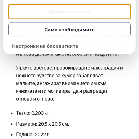
предоставя всеки един миг.
Приемам всички
Поредицата „Здравей, щастие!“ е
предназначена за най-малките и им показва
Само необходимите
основни ценности като осъзнатост, любов и
грижа. Нека открием заедно с децата си какво
е безусловна любов, щастието в малките неща
Настройки на бисквитките
и в това да помагаме на себе си и на другите.
Ярките цветове, провокиращите илюстрации и
нежното чувство за хумор забавляват
малките, ангажират вниманието им към
книжката и ги мотивират да я разгръщат
отново и отново.
Тегло: 0.200 кг.
Размери: 20.5 х 20.5 см.
Година: 2022 г.