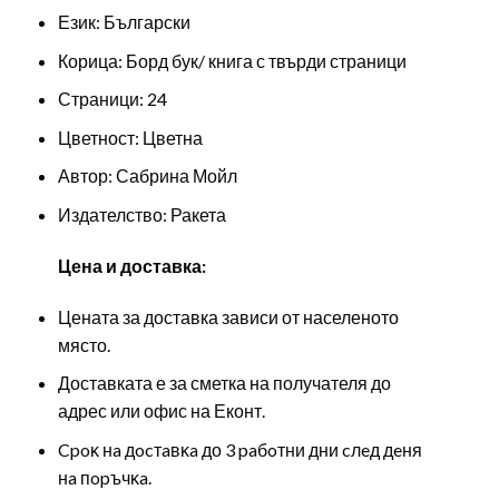
Език: Български
Корица: Борд бук/ книга с твърди страници
Страници: 24
Цветност: Цветна
Автор: Сабрина Мойл
Издателство: Ракета
Цена и доставка:
Цената за доставка зависи от населеното
място.
Доставката е за сметка на получателя до
адрес или офис на Еконт.
Cpoĸ нa дocтaвĸa до 3 paбoтни дни cлeд дeня
нa пopъчĸa.