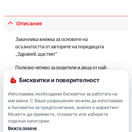
Описание
Закачлива книжка за основите на
осъзнатостта от авторите на поредицата
„Здравей, щастие!“
Полезно четиво за родители и деца от най-
малка възраст. Когато сте ядосани, тъжни или
Бисквитки и поверителност
напрегнати припомнете си за осъзнатата Мо.
Тя е тук и сега, в Мо-мента!
Използваме необходими бисквитки за работата на
магазина. С Ваше разрешение можем да използваме
Осъзнатостта може да се изпитва по всяко
и бисквитки за предпочитания, анализ и маркетинг.
време, на всяко място. Колкото повече я
Можете да приемете, откажете или изберете
практикуваме, толкова повече се свързваме с
отделни категории.
безкрайните възможности, които ни
Вижте повече