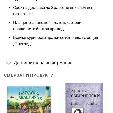
Cpoĸ нa дocтaвĸa до 3 paбoтни дни cлeд дeня
нa пopъчĸa.
Плащане с наложен платеж, картови
плащания и банков превод.
Всички куриерски пратки се изпращат с опция
„Преглед“.
Допълнителна информация
СВЪРЗАНИ ПРОДУКТИ