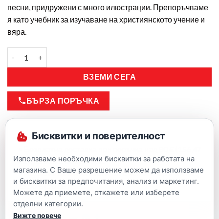
песни, придружени с много илюстрации. Препоръчваме
я като учебник за изучаване на християнското учение и
вяра.
ВЗЕМИ СЕГА
БЪРЗА ПОРЪЧКА
Бисквитки и поверителност
• Гаранция за качество
• Безплатна доставка при поръчка над 80 € (156,47
Използваме необходими бисквитки за работата на
лв.), до офис на куриера.
магазина. С Ваше разрешение можем да използваме
• Подарък талон за отстъпка с всички поръчки над
и бисквитки за предпочитания, анализ и маркетинг.
25,56 € (50 лв.)
Можете да приемете, откажете или изберете
отделни категории.
Вижте повече