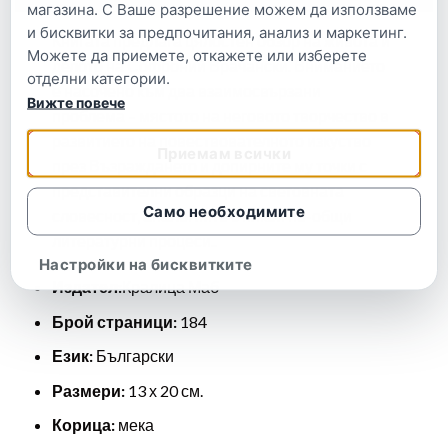
магазина. С Ваше разрешение можем да използваме
и бисквитки за предпочитания, анализ и маркетинг.
Книгата предлага цялостен обзор на живота и
Можете да приемете, откажете или изберете
делото на Софроний Врачански. Вниманието
отделни категории.
е насочено към два взаимосвързани
Вижте повече
проблема – мястото на неговото творчество в
развитието на повествователното изкуство
Приемам всички
през Възраждането и допирните му точки с
представителни образци на световната
Само необходимите
словесност, аналогиите с някои по-общи
литературни процеси..
Настройки на бисквитките
Издател:
Кралица Маб
Брой страници:
184
Език:
Български
Размери:
13 х 20 см.
Корица:
мека