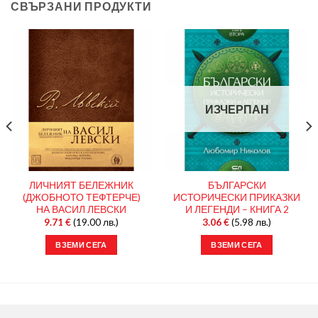
СВЪРЗАНИ ПРОДУКТИ
ИЗЧЕРПАН
ЛИЧНИЯТ БЕЛЕЖНИК
БЪЛГАРСКИ
(ДЖОБНОТО ТЕФТЕРЧЕ)
ИСТОРИЧЕСКИ ПРИКАЗКИ
НА ВАСИЛ ЛЕВСКИ
И ЛЕГЕНДИ – КНИГА 2
9.71
€
(19.00 лв.)
3.06
€
(5.98 лв.)
ВЗЕМИ СЕГА
ВЗЕМИ СЕГА