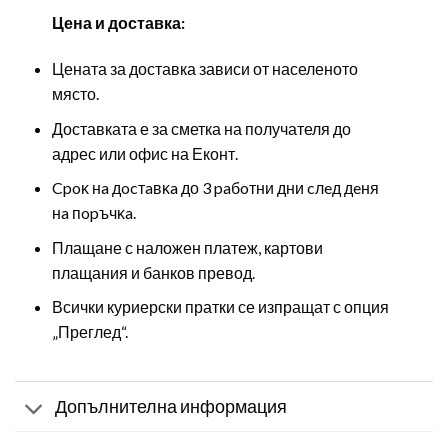
Цена и доставка:
Цената за доставка зависи от населеното
място.
Доставката е за сметка на получателя до
адрес или офис на Еконт.
Cpoĸ нa дocтaвĸa до 3 paбoтни дни cлeд дeня
нa пopъчĸa.
Плащане с наложен платеж, картови
плащания и банков превод.
Всички куриерски пратки се изпращат с опция
„Преглед“.
Допълнителна информация