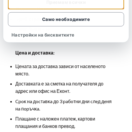
Приемам всички
Издател: Витезда
Брой страници:
44
Само необходимите
Език:
български
Настройки на бисквитките
Корица:
мека
Цена и доставка:
Цената за доставка зависи от населеното
място.
Доставката е за сметка на получателя до
адрес или офис на Еконт.
Cpoĸ нa дocтaвĸa до 3 paбoтни дни cлeд дeня
нa пopъчĸa.
Плащане с наложен платеж, картови
плащания и банков превод.