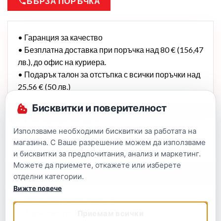
БЪРЗА ПОРЪЧКА
• Гаранция за качество
• Безплатна доставка при поръчка над 80 € (156,47
лв.), до офис на куриера.
• Подарък талон за отстъпка с всички поръчки над
25,56 € (50 лв.)
Бисквитки и поверителност
Използваме необходими бисквитки за работата на
магазина. С Ваше разрешение можем да използваме
и бисквитки за предпочитания, анализ и маркетинг.
Можете да приемете, откажете или изберете
Описание
отделни категории.
Вижте повече
Производител:
Авис-БГ
Брой части:
200
Приемам всички