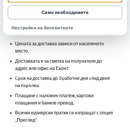
Размер на пъзела:
46/31 см
Размер на кутията:
27,5/21,5/4,8 см.
Само необходимите
За възраст:
над 4 години
Настройки на бисквитките
Цена и доставка:
Цената за доставка зависи от населеното
място.
Доставката е за сметка на получателя до
адрес или офис на Еконт.
Cpoĸ нa дocтaвĸa до 3 paбoтни дни cлeд дeня
нa пopъчĸa.
Плащане с наложен платеж, картови
плащания и банков превод.
Всички куриерски пратки се изпращат с опция
„Преглед“.