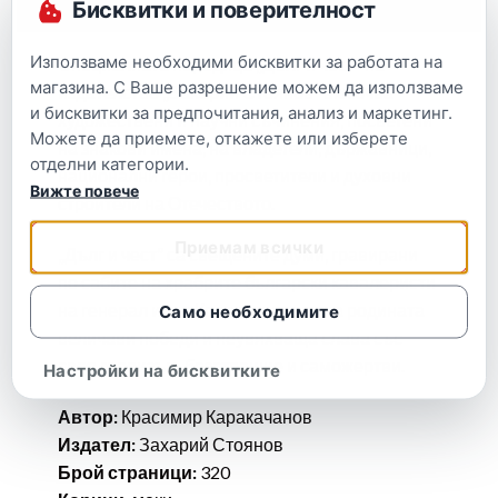
Описание
Бисквитки и поверителност
Използваме необходими бисквитки за работата на
Специалната поредица „Дълг и чест” на
магазина. С Ваше разрешение можем да използваме
издателство „Захарий Стоянов” включва
и бисквитки за предпочитания, анализ и маркетинг.
художествени и научни съчинения, посветени
Можете да приемете, откажете или изберете
на знакови имена, на владетели, държавници,
отделни категории.
национални герои, просветители и духовни
Вижте повече
строители на Отечеството.
Приемам всички
„Дълг и чест” са свещените думи, гравирани
по сабите на храбрите български кавалеристи
на генерал иван Колев, донесли на родината
Само необходимите
величави победи и неувяхваща слава със
своя героизъм, безстрашие и саможертви.
Настройки на бисквитките
Автор:
Красимир Каракачанов
Издател:
Захарий Стоянов
Брой страници:
320