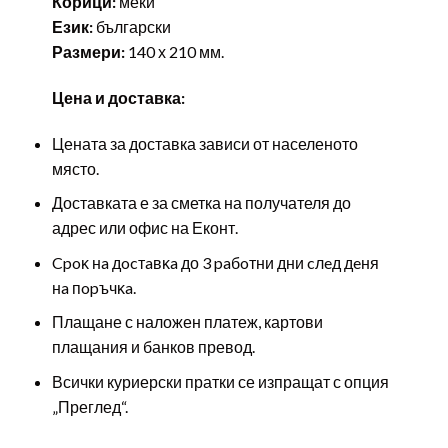
Корици:
меки
Език:
български
Размери:
140 х 210 мм.
Цена и доставка:
Цената за доставка зависи от населеното
място.
Доставката е за сметка на получателя до
адрес или офис на Еконт.
Cpoĸ нa дocтaвĸa до 3 paбoтни дни cлeд дeня
нa пopъчĸa.
Плащане с наложен платеж, картови
плащания и банков превод.
Всички куриерски пратки се изпращат с опция
„Преглед“.