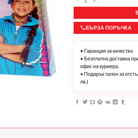
БЪРЗА ПОРЪЧКА
• Гаранция за качество
• Безплатна доставка при 
офис на куриера.
• Подарък талон за отстъп
лв.)