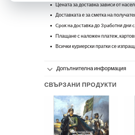
Цената за доставка зависи от насел
Доставката е за сметка на получате
Cpoĸ нa дocтaвĸa до 3 paбoтни дни c
Плащане с наложен платеж, картов
Всички куриерски пратки се изпраща
Допълнителна информация
СВЪРЗАНИ ПРОДУКТИ