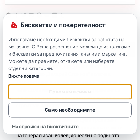
Бисквитки и поверителност
Използваме необходими бисквитки за работата на
магазина. С Ваше разрешение можем да използваме
Описание
и бисквитки за предпочитания, анализ и маркетинг.
Можете да приемете, откажете или изберете
Специалната поредица „Дълг и чест” на
отделни категории.
издателство „Захарий Стоянов” включва
Вижте повече
художествени и научни съчинения, посветени
на знакови имена, на владетели, държавници,
Приемам всички
национални герои, просветители и духовни
строители на Отечеството.
Само необходимите
„Дълг и чест” са свещените думи, гравирани
Настройки на бисквитките
по сабите на храбрите български кавалеристи
на генерал иван Колев, донесли на родината