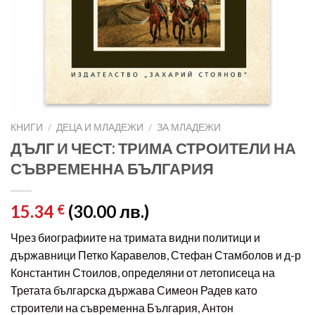
КНИГИ
/
ДЕЦА И МЛАДЕЖИ
/
ЗА МЛАДЕЖИ
ДЪЛГ И ЧЕСТ: ТРИМА СТРОИТЕЛИ НА
СЪВРЕМЕННА БЪЛГАРИЯ
15.34
(30.00 лв.)
€
Чрез биографиите на тримата видни политици и
държавници Петко Каравелов, Стефан Стамболов и д-р
Константин Стоилов, определяни от летописеца на
Третата българска държава Симеон Радев като
строители на съвременна България, Антон