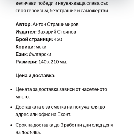
величави победи и неувяхваща слава със
своя героизъм, безстрашие и саможертви.
Автор:
Антон Страшимиров
Издател:
Захарий Стоянов
Брой страници:
430
Корици:
меки
Език:
български
Размери:
140 х 210 мм.
Цена и доставка:
Цената за доставка зависи от населеното
място.
Доставката е за сметка на получателя до
адрес или офис на Еконт.
Cpoĸ нa дocтaвĸa до 3 paбoтни дни cлeд дeня
нa пopъчĸa.