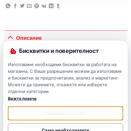
Описание
Бисквитки и поверителност
ВЕКЪТ НА ЦАР САМУИЛ
Използваме необходими бисквитки за работата на
Освен с цар Самуил, годините и
магазина. С Ваше разрешение можем да използваме
десетилетията на непримирима борба с
и бисквитки за предпочитания, анализ и маркетинг.
византийското завоевание книгата ни среща и
Можете да приемете, откажете или изберете
с истинско съзвездие от видни личности –
отделни категории.
Самуиловите братя Давид, Мойсей и Арон,
Вижте повече
неговите наследници на престола Гаврил
Радомир, Иван Владислав и Пресиан II,
Приемам всички
предишните български царе Петър, Борис II и
Роман, болярите и военачалниците Кракра,
Само необходимите