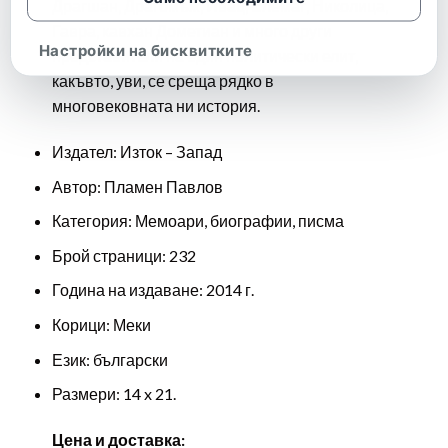
Драгшан, Драгомъж, Ивац, Елемаг, Николица,
Гавра, кавхан Дометиан и много други
Настройки на бисквитките
представители на един политически елит,
какъвто, уви, се среща рядко в
многовековната ни история.
Издател: Изток – Запад
Автор: Пламен Павлов
Категория: Мемоари, биографии, писма
Брой страници: 232
Година на издаване: 2014 г.
Корици: Меки
Език: български
Размери: 14 x 21.
Цена и доставка: