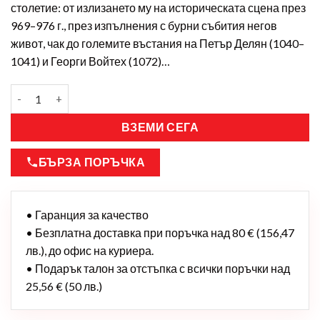
столетие: от излизането му на историческата сцена през
969–976 г., през изпълнения с бурни събития негов
живот, чак до големите въстания на Петър Делян (1040–
1041) и Георги Войтех (1072)…
ВЗЕМИ СЕГА
БЪРЗА ПОРЪЧКА
• Гаранция за качество
• Безплатна доставка при поръчка над 80 € (156,47
лв.), до офис на куриера.
• Подарък талон за отстъпка с всички поръчки над
25,56 € (50 лв.)