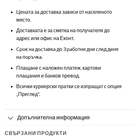
Цената за доставка зависи от населеното
място.
Доставката е за сметка на получателя до
адрес или офис на Еконт.
Cpoĸ нa дocтaвĸa до 3 paбoтни дни cлeд дeня
нa пopъчĸa.
Плащане с наложен платеж, картови
плащания и банков превод.
Всички куриерски пратки се изпращат с опция
„Преглед“.
Допълнителна информация
СВЪРЗАНИ ПРОДУКТИ