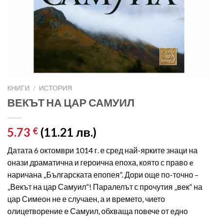
КНИГИ
/
ИСТОРИЯ
ВЕКЪТ НА ЦАР САМУИЛ
5.73
(11.21 лв.)
€
Датата 6 октомври 1014 г. е сред най-ярките знаци на
онази драматична и героична епоха, която с право e
наричана „Българската епопея“. Дори още по-точно –
„Векът на цар Самуил“! Паралелът с прочутия „век“ на
цар Симеон не е случаен, а и времето, чието
олицетворение е Самуил, обхваща повече от едно