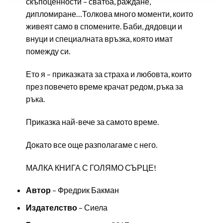
скъпоценности – сватба, раждане,
дипломиране…Толкова много моменти, които
живеят само в спомените. Баби, дядовци и
внуци и специалната връзка, която имат
помежду си.
Ето я – приказката за страха и любовта, които
през повечето време крачат редом, ръка за
ръка.
Приказка най-вече за самото време.
Докато все още разполагаме с него.
МАЛКА КНИГА С ГОЛЯМО СЪРЦЕ!
Автор
– Фредрик Бакман
Издателство
– Сиела