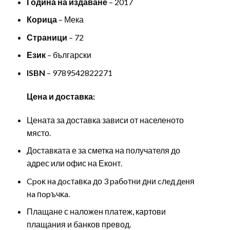
Година на издаване
– 2017
Корица
– Мека
Страници
– 72
Език
– български
ISBN
– 9789542822271
Цена и доставка:
Цената за доставка зависи от населеното
място.
Доставката е за сметка на получателя до
адрес или офис на Еконт.
Cpoĸ нa дocтaвĸa до 3 paбoтни дни cлeд дeня
нa пopъчĸa.
Плащане с наложен платеж, картови
плащания и банков превод.