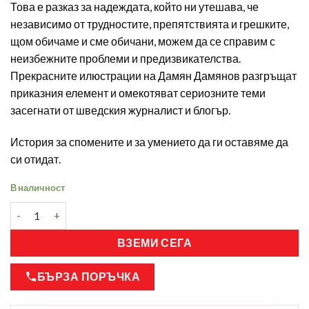
Това е разказ за надеждата, който ни утешава, че
независимо от трудностите, препятствията и грешките,
щом обичаме и сме обичани, можем да се справим с
неизбежните проблеми и предизвикателства.
Прекрасните илюстрации на Дамян Дамянов разгръщат
приказния елемент и омекотяват сериозните теми
засегнати от шведския журналист и блогър.
История за спомените и за умението да ги оставяме да
си отидат.
В наличност
ВЗЕМИ СЕГА
БЪРЗА ПОРЪЧКА