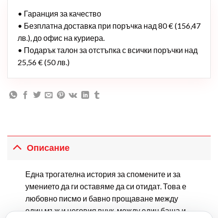
• Гаранция за качество
• Безплатна доставка при поръчка над 80 € (156,47
лв.), до офис на куриера.
• Подарък талон за отстъпка с всички поръчки над
25,56 € (50 лв.)
Описание
Една трогателна история за спомените и за
умението да ги оставяме да си отидат. Това е
любовно писмо и бавно прощаване между
един мъж и неговия внук, между един баща и