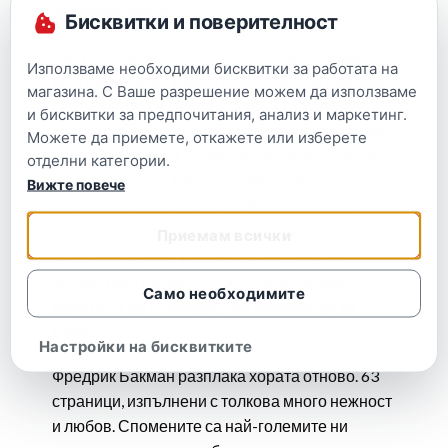
неговото момче.
Бисквитки и поверителност
Честно казано, не написах историята с идеята
Използваме необходими бисквитки за работата на
да я прочетете. Просто се опитвах да подредя
магазина. С Ваше разрешение можем да използваме
собствените си мисли, а аз съм от хората,
и бисквитки за предпочитания, анализ и маркетинг.
които трябва да ги видят изложени на хартия,
Можете да приемете, откажете или изберете
за да ги проумеят. Те обаче се превърнаха в
отделни категории.
малък разказ за това как преодолявам
Вижте повече
постепенната загуба на най-великите умове,
които познавам, как може да ти липсва някой,
Приемам всички
който все още е тук, и как искам да обясня
всичко това на децата си. И сега пускам
Само необходимите
думите си да си отидат, пък каквото ще да
става.
Настройки на бисквитките
Фредрик Бакман разплака хората отново. 63
страници, изпълнени с толкова много нежност
и любов. Спомените са най-големите ни