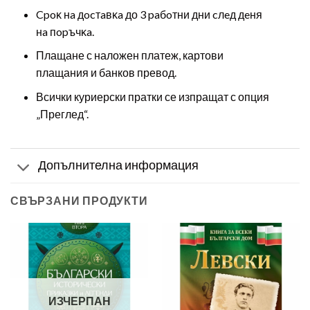
Cpoĸ нa дocтaвĸa до 3 paбoтни дни cлeд дeня
нa пopъчĸa.
Плащане с наложен платеж, картови
плащания и банков превод.
Всички куриерски пратки се изпращат с опция
„Преглед“.
Допълнителна информация
СВЪРЗАНИ ПРОДУКТИ
ИЗЧЕРПАН