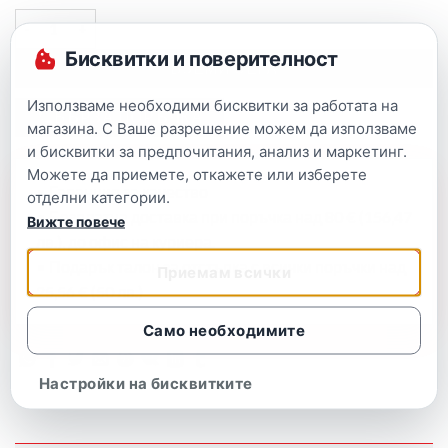
Бисквитки и поверителност
ВЗЕМИ СЕГА
Използваме необходими бисквитки за работата на
БЪРЗА ПОРЪЧКА
магазина. С Ваше разрешение можем да използваме
и бисквитки за предпочитания, анализ и маркетинг.
Можете да приемете, откажете или изберете
• Гаранция за качество
отделни категории.
• Безплатна доставка при поръчка над 80 € (156,47
Вижте повече
лв.), до офис на куриера.
• Подарък талон за отстъпка с всички поръчки над
Приемам всички
25,56 € (50 лв.)
Само необходимите
Настройки на бисквитките