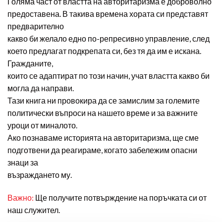
Голяма част от властта на авторитаризма е доброволно
предоставена. В такива времена хората си представят
предварително
какво би желало едно по-репресивно управление, след
което предлагат подкрепата си, без тя да им е искана.
Гражданите,
които се адаптират по този начин, учат властта какво би
могла да направи.
Тази книга ни провокира да се замислим за големите
политически въпроси на нашето време и за важните
уроци от миналото.
Ако познаваме историята на авторитаризма, ще сме
подготвени да реагираме, когато забележим опасни
знаци за
възраждането му.
Важно:
Ще получите потвърждение на поръчката си от
наш служител.